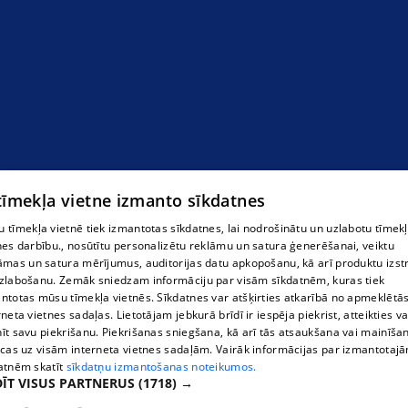
 tīmekļa vietne izmanto sīkdatnes
 tīmekļa vietnē tiek izmantotas sīkdatnes, lai nodrošinātu un uzlabotu tīmek
nes darbību., nosūtītu personalizētu reklāmu un satura ģenerēšanai, veiktu
āmas un satura mērījumus, auditorijas datu apkopošanu, kā arī produktu izst
zlabošanu. Zemāk sniedzam informāciju par visām sīkdatnēm, kuras tiek
ntotas mūsu tīmekļa vietnēs. Sīkdatnes var atšķirties atkarībā no apmeklētā
rneta vietnes sadaļas. Lietotājam jebkurā brīdī ir iespēja piekrist, atteikties va
īt savu piekrišanu. Piekrišanas sniegšana, kā arī tās atsaukšana vai mainīša
ecas uz visām interneta vietnes sadaļām. Vairāk informācijas par izmantotaj
atnēm skatīt
sīkdatņu izmantošanas noteikumos.
ĪT VISUS PARTNERUS
(1718) →