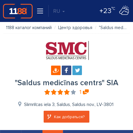
°C
+23
RU
1188 каталог компаний
Центр здоровья
"Saldus medicīnas centrs" SIA
"Saldus medicīnas centrs" SIA
1
Slimnīcas iela 3, Saldus, Saldus nov., LV-3801
Как добраться?