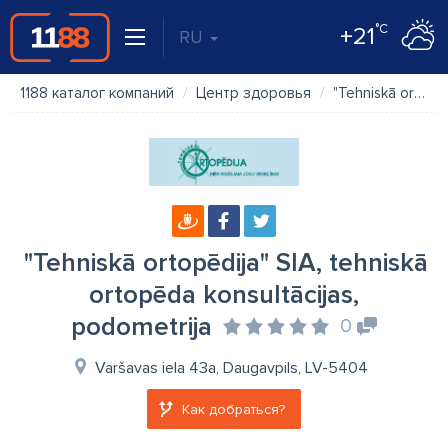
°C
+21
RU
1188 каталог компаний
Центр здоровья
"Tehniskā ortopēdija" SIA, tehniskā ortopēda konsultācijas, podometrija
"Tehniskā ortopēdija" SIA, tehniskā
ortopēda konsultācijas,
podometrija
0
Varšavas iela 43a, Daugavpils, LV-5404
Как добраться?