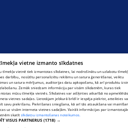
 tīmekļa vietne izmanto sīkdatnes
 tīmekļa vietnē tiek izmantotas sīkdatnes, lai nodrošinātu un uzlabotu tīmek
nes darbību., nosūtītu personalizētu reklāmu un satura ģenerēšanai, veiktu
āmas un satura mērījumus, auditorijas datu apkopošanu, kā arī produktu izst
zlabošanu. Zemāk sniedzam informāciju par visām sīkdatnēm, kuras tiek
ntotas mūsu tīmekļa vietnēs. Sīkdatnes var atšķirties atkarībā no apmeklētā
rneta vietnes sadaļas. Lietotājam jebkurā brīdī ir iespēja piekrist, atteikties va
īt savu piekrišanu. Piekrišanas sniegšana, kā arī tās atsaukšana vai mainīša
ecas uz visām interneta vietnes sadaļām. Vairāk informācijas par izmantotaj
atnēm skatīt
sīkdatņu izmantošanas noteikumos.
ĪT VISUS PARTNERUS
(1718) →