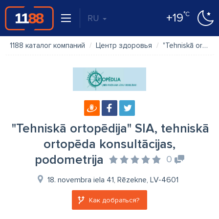
°C
+19
RU
1188 каталог компаний
Центр здоровья
"Tehniskā ortopēdija" SIA, tehniskā ortopēda konsultācijas, podometrija
"Tehniskā ortopēdija" SIA, tehniskā
ortopēda konsultācijas,
podometrija
0
18. novembra iela 41, Rēzekne, LV-4601
Как добраться?