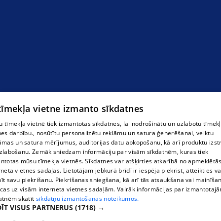
 tīmekļa vietne izmanto sīkdatnes
 tīmekļa vietnē tiek izmantotas sīkdatnes, lai nodrošinātu un uzlabotu tīmek
nes darbību., nosūtītu personalizētu reklāmu un satura ģenerēšanai, veiktu
āmas un satura mērījumus, auditorijas datu apkopošanu, kā arī produktu izst
zlabošanu. Zemāk sniedzam informāciju par visām sīkdatnēm, kuras tiek
ntotas mūsu tīmekļa vietnēs. Sīkdatnes var atšķirties atkarībā no apmeklētā
rneta vietnes sadaļas. Lietotājam jebkurā brīdī ir iespēja piekrist, atteikties va
īt savu piekrišanu. Piekrišanas sniegšana, kā arī tās atsaukšana vai mainīša
ecas uz visām interneta vietnes sadaļām. Vairāk informācijas par izmantotaj
atnēm skatīt
sīkdatņu izmantošanas noteikumos.
ĪT VISUS PARTNERUS
(1718) →