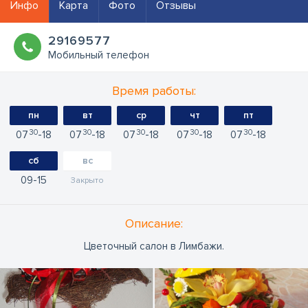
Инфо
Карта
Фото
Отзывы
29169577
Мобильный телефон
Время работы:
пн
вт
ср
чт
пт
30
30
30
30
30
07
18
07
18
07
18
07
18
07
18
сб
вс
09
15
Закрыто
Oписание:
Цветочный салон в Лимбажи.