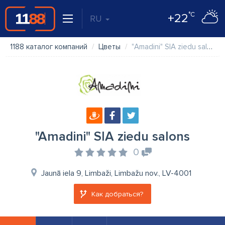
°C
+22
RU
1188 каталог компаний
Цветы
"Amadini" SIA ziedu salons
"Amadini" SIA ziedu salons
0
Jaunā iela 9, Limbaži, Limbažu nov., LV-4001
Как добраться?