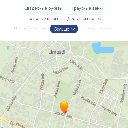
Свадебные букеты
Траурные венки
Гелиевые шары
Доставка цветов
Цветочный салон в Лимбажах
Букеты невесты
Больше
Срезанные цветы
Комнатные растения
Цветы в горшках
Штраусы
Траурные букеты
Похоронные венки