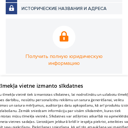
ИСТОРИЧЕСКИЕ НАЗВАНИЯ И АДРЕСА
Получить полную юридическую
информацию
 tīmekļa vietne izmanto sīkdatnes
 tīmekļa vietnē tiek izmantotas sīkdatnes, lai nodrošinātu un uzlabotu tīmek
nes darbību., nosūtītu personalizētu reklāmu un satura ģenerēšanai, veiktu
āmas un satura mērījumus, auditorijas datu apkopošanu, kā arī produktu izst
zlabošanu. Zemāk sniedzam informāciju par visām sīkdatnēm, kuras tiek
ntotas mūsu tīmekļa vietnēs. Sīkdatnes var atšķirties atkarībā no apmeklētā
rneta vietnes sadaļas. Lietotājam jebkurā brīdī ir iespēja piekrist, atteikties va
īt savu piekrišanu. Piekrišanas sniegšana, kā arī tās atsaukšana vai mainīša