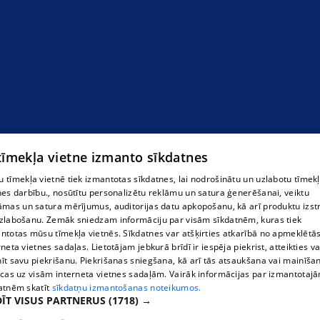
 tīmekļa vietne izmanto sīkdatnes
 tīmekļa vietnē tiek izmantotas sīkdatnes, lai nodrošinātu un uzlabotu tīmek
nes darbību., nosūtītu personalizētu reklāmu un satura ģenerēšanai, veiktu
āmas un satura mērījumus, auditorijas datu apkopošanu, kā arī produktu izst
zlabošanu. Zemāk sniedzam informāciju par visām sīkdatnēm, kuras tiek
ntotas mūsu tīmekļa vietnēs. Sīkdatnes var atšķirties atkarībā no apmeklētā
rneta vietnes sadaļas. Lietotājam jebkurā brīdī ir iespēja piekrist, atteikties va
īt savu piekrišanu. Piekrišanas sniegšana, kā arī tās atsaukšana vai mainīša
ecas uz visām interneta vietnes sadaļām. Vairāk informācijas par izmantotaj
atnēm skatīt
sīkdatņu izmantošanas noteikumos.
ĪT VISUS PARTNERUS
(1718) →