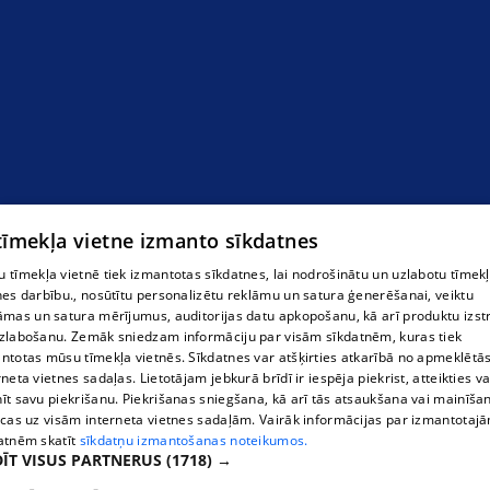
 tīmekļa vietne izmanto sīkdatnes
 tīmekļa vietnē tiek izmantotas sīkdatnes, lai nodrošinātu un uzlabotu tīmek
nes darbību., nosūtītu personalizētu reklāmu un satura ģenerēšanai, veiktu
āmas un satura mērījumus, auditorijas datu apkopošanu, kā arī produktu izst
zlabošanu. Zemāk sniedzam informāciju par visām sīkdatnēm, kuras tiek
ntotas mūsu tīmekļa vietnēs. Sīkdatnes var atšķirties atkarībā no apmeklētā
rneta vietnes sadaļas. Lietotājam jebkurā brīdī ir iespēja piekrist, atteikties va
īt savu piekrišanu. Piekrišanas sniegšana, kā arī tās atsaukšana vai mainīša
ecas uz visām interneta vietnes sadaļām. Vairāk informācijas par izmantotaj
atnēm skatīt
sīkdatņu izmantošanas noteikumos.
ĪT VISUS PARTNERUS
(1718) →