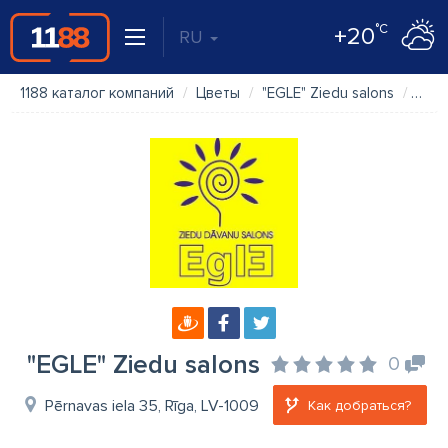
°C
+20
RU
1188 каталог компаний
Цветы
"EGLE" Ziedu salons
Фот
"EGLE" Ziedu salons
0
Pērnavas iela 35, Rīga, LV-1009
Как добраться?