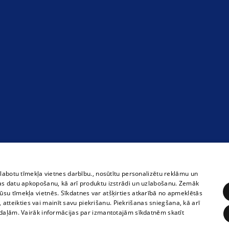
zlabotu tīmekļa vietnes darbību., nosūtītu personalizētu reklāmu un
as datu apkopošanu, kā arī produktu izstrādi un uzlabošanu. Zemāk
su tīmekļa vietnēs. Sīkdatnes var atšķirties atkarībā no apmeklētās
, atteikties vai mainīt savu piekrišanu. Piekrišanas sniegšana, kā arī
adaļām. Vairāk informācijas par izmantotajām sīkdatnēm skatīt