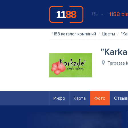
RU
1188 pl
1188 каталог компаний
Цветы
"Ka
"Karka
Tērbatas ie
Инфо
Карта
Фото
Отзыв