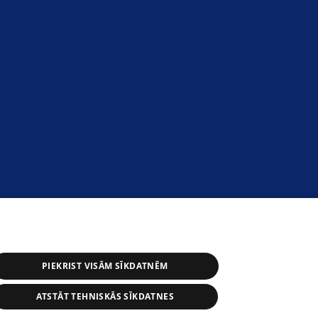
PIEKRIST VISĀM SĪKDATNĒM
ATSTĀT TEHNISKĀS SĪKDATNES