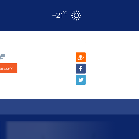
°C
+21
аться?