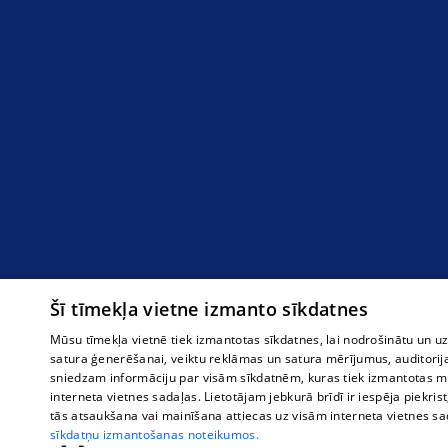
Šī tīmekļa vietne izmanto sīkdatnes
Mūsu tīmekļa vietnē tiek izmantotas sīkdatnes, lai nodrošinātu un u
satura ģenerēšanai, veiktu reklāmas un satura mērījumus, auditorij
sniedzam informāciju par visām sīkdatnēm, kuras tiek izmantotas mū
interneta vietnes sadaļas. Lietotājam jebkurā brīdī ir iespēja piekrist
tās atsaukšana vai mainīšana attiecas uz visām interneta vietnes s
sīkdatņu izmantošanas noteikumos.