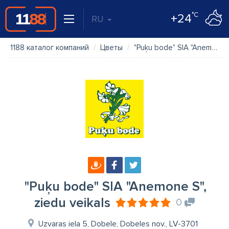
°C
+24
RU
1188 каталог компаний
Цветы
"Puķu bode" SIA "Anemone S", ziedu veikals
"Puķu bode" SIA "Anemone S",
ziedu veikals
0
Uzvaras iela 5, Dobele, Dobeles nov., LV-3701