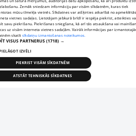
āmas un satura mērījumus, auditorijas datu apkopošanu, kā arī produktu izst
zlabošanu. Zemāk sniedzam informāciju par visām sīkdatnēm, kuras tiek
ntotas mūsu tīmekļa vietnēs. Sīkdatnes var atšķirties atkarībā no apmeklētā
rneta vietnes sadaļas. Lietotājam jebkurā brīdī ir iespēja piekrist, atteikties va
īt savu piekrišanu. Piekrišanas sniegšana, kā arī tās atsaukšana vai mainīša
ecas uz visām interneta vietnes sadaļām. Vairāk informācijas par izmantotaj
atnēm skatīt
sīkdatņu izmantošanas noteikumos.
ĪT VISUS PARTNERUS
(1718) →
PIELĀGOT IZVĒLI
PIEKRIST VISĀM SĪKDATNĒM
ATSTĀT TEHNISKĀS SĪKDATNES
TEHNISKĀS/OBLIGĀTĀS
STATISTIKAS
MĒRĶĒŠANA
FUNKCIONĀLĀS
NEKLASIFICĒTĀS
ehniskās/obligātās
Statistikas
Mērķēšana
Funkcionālās
Neklasificēt