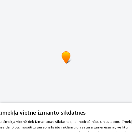
 tīmekļa vietne izmanto sīkdatnes
 tīmekļa vietnē tiek izmantotas sīkdatnes, lai nodrošinātu un uzlabotu tīmek
nes darbību., nosūtītu personalizētu reklāmu un satura ģenerēšanai, veiktu