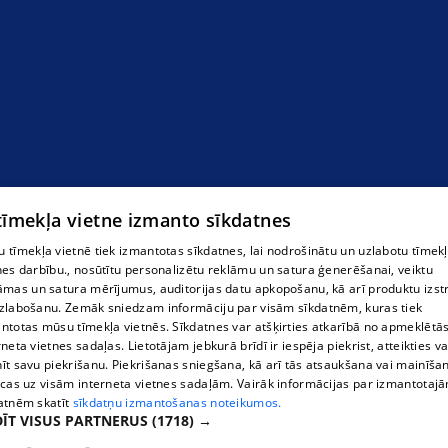
Цветы в Адажи
 tīmekļa vietne izmanto sīkdatnes
 tīmekļa vietnē tiek izmantotas sīkdatnes, lai nodrošinātu un uzlabotu tīmek
nes darbību., nosūtītu personalizētu reklāmu un satura ģenerēšanai, veiktu
āmas un satura mērījumus, auditorijas datu apkopošanu, kā arī produktu izst
zlabošanu. Zemāk sniedzam informāciju par visām sīkdatnēm, kuras tiek
ntotas mūsu tīmekļa vietnēs. Sīkdatnes var atšķirties atkarībā no apmeklētā
rneta vietnes sadaļas. Lietotājam jebkurā brīdī ir iespēja piekrist, atteikties va
īt savu piekrišanu. Piekrišanas sniegšana, kā arī tās atsaukšana vai mainīša
ecas uz visām interneta vietnes sadaļām. Vairāk informācijas par izmantotaj
atnēm skatīt
sīkdatņu izmantošanas noteikumos.
ĪT VISUS PARTNERUS
(1718) →