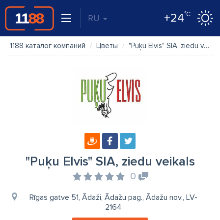
°C
+24
RU
1188 каталог компаний
Цветы
"Puķu Elvis" SIA, ziedu veikals
"Puķu Elvis" SIA, ziedu veikals
0
Rīgas gatve 51, Ādaži, Ādažu pag., Ādažu nov., LV-
2164