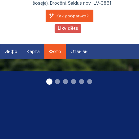
šoseja), Brocēni, Saldus nov., LV-3851
Как добраться?
Likvidēts
Инфо
Карта
Фото
Отзывы