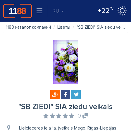
°C
+22
RU
1188 каталог компаний
Цветы
"SB ZIEDI" SIA ziedu veikals
"SB ZIEDI" SIA ziedu veikals
0
Lielcieceres iela 1a, (veikals Mego, Rīgas-Liepājas