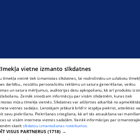
 tīmekļa vietne izmanto sīkdatnes
 tīmekļa vietnē tiek izmantotas sīkdatnes, lai nodrošinātu un uzlabotu tīmek
nes darbību., nosūtītu personalizētu reklāmu un satura ģenerēšanai, veiktu
āmas un satura mērījumus, auditorijas datu apkopošanu, kā arī produktu izst
цветы
zlabošanu. Zemāk sniedzam informāciju par visām sīkdatnēm, kuras tiek
ntotas mūsu tīmekļa vietnēs. Sīkdatnes var atšķirties atkarībā no apmeklētā
rneta vietnes sadaļas. Lietotājam jebkurā brīdī ir iespēja piekrist, atteikties va
īt savu piekrišanu. Piekrišanas sniegšana, kā arī tās atsaukšana vai mainīša
ecas uz visām interneta vietnes sadaļām. Vairāk informācijas par izmantotaj
atnēm skatīt
sīkdatņu izmantošanas noteikumos.
ĪT VISUS PARTNERUS
(1718) →