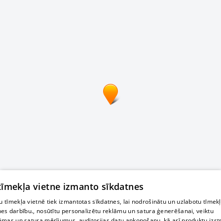
 tīmekļa vietne izmanto sīkdatnes
 tīmekļa vietnē tiek izmantotas sīkdatnes, lai nodrošinātu un uzlabotu tīmek
nes darbību., nosūtītu personalizētu reklāmu un satura ģenerēšanai, veiktu
āmas un satura mērījumus, auditorijas datu apkopošanu, kā arī produktu izst