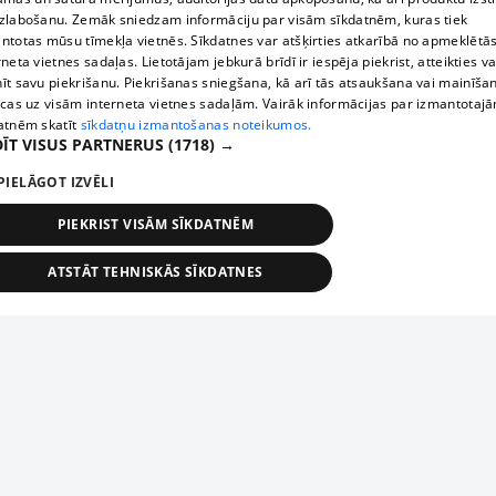
zlabošanu. Zemāk sniedzam informāciju par visām sīkdatnēm, kuras tiek
ntotas mūsu tīmekļa vietnēs. Sīkdatnes var atšķirties atkarībā no apmeklētā
rneta vietnes sadaļas. Lietotājam jebkurā brīdī ir iespēja piekrist, atteikties va
īt savu piekrišanu. Piekrišanas sniegšana, kā arī tās atsaukšana vai mainīša
ecas uz visām interneta vietnes sadaļām. Vairāk informācijas par izmantotaj
atnēm skatīt
sīkdatņu izmantošanas noteikumos.
ĪT VISUS PARTNERUS
(1718) →
PIELĀGOT IZVĒLI
PIEKRIST VISĀM SĪKDATNĒM
ATSTĀT TEHNISKĀS SĪKDATNES
TEHNISKĀS/OBLIGĀTĀS
STATISTIKAS
MĒRĶĒŠANA
FUNKCIONĀLĀS
NEKLASIFICĒTĀS
ehniskās/obligātās
Statistikas
Mērķēšana
Funkcionālās
Neklasificēt