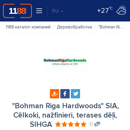
°C
+27
RU
1188 каталог компаний
Деревобработка
"Bohman Riga Hardwoods" SIA, Cēlkoki, nažfinieri, terases dēļi, SIHGA
"Bohman Riga Hardwoods" SIA,
Cēlkoki, nažfinieri, terases dēļi,
SIHGA
0