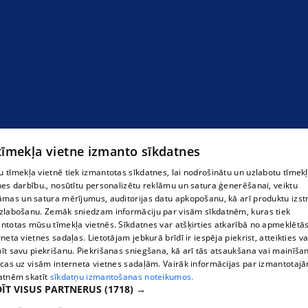
 tīmekļa vietne izmanto sīkdatnes
 tīmekļa vietnē tiek izmantotas sīkdatnes, lai nodrošinātu un uzlabotu tīmek
nes darbību., nosūtītu personalizētu reklāmu un satura ģenerēšanai, veiktu
āmas un satura mērījumus, auditorijas datu apkopošanu, kā arī produktu izst
zlabošanu. Zemāk sniedzam informāciju par visām sīkdatnēm, kuras tiek
ntotas mūsu tīmekļa vietnēs. Sīkdatnes var atšķirties atkarībā no apmeklētā
rneta vietnes sadaļas. Lietotājam jebkurā brīdī ir iespēja piekrist, atteikties va
īt savu piekrišanu. Piekrišanas sniegšana, kā arī tās atsaukšana vai mainīša
ecas uz visām interneta vietnes sadaļām. Vairāk informācijas par izmantotaj
atnēm skatīt
sīkdatņu izmantošanas noteikumos.
ĪT VISUS PARTNERUS
(1718) →