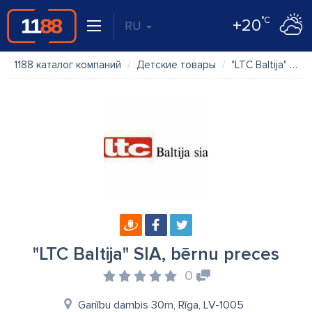
°C
+20
RU
1188 каталог компаний
Детские товары
"LTC Baltija" SIA, bērnu preces
"LTC Baltija" SIA, bērnu preces
0
Ganību dambis 30m, Rīga, LV-1005