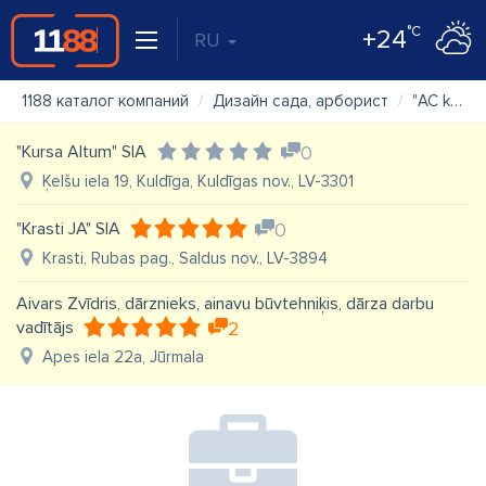
°C
+24
RU
1188 каталог компаний
Дизайн сада, арборист
"AC koki", individuālais darbs
"Kursa Altum" SIA
0
Ķelšu iela 19, Kuldīga, Kuldīgas nov., LV-3301
"Krasti JA" SIA
0
Krasti, Rubas pag., Saldus nov., LV-3894
Aivars Zvīdris, dārznieks, ainavu būvtehniķis, dārza darbu
vadītājs
2
Apes iela 22a, Jūrmala