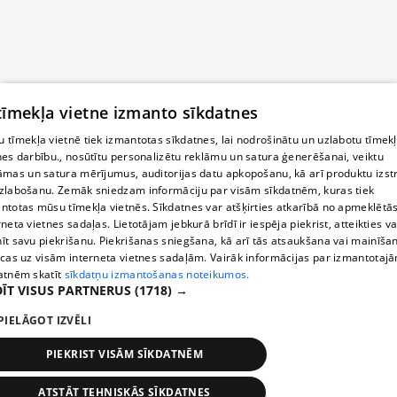
 tīmekļa vietne izmanto sīkdatnes
 tīmekļa vietnē tiek izmantotas sīkdatnes, lai nodrošinātu un uzlabotu tīmek
nes darbību., nosūtītu personalizētu reklāmu un satura ģenerēšanai, veiktu
āmas un satura mērījumus, auditorijas datu apkopošanu, kā arī produktu izst
zlabošanu. Zemāk sniedzam informāciju par visām sīkdatnēm, kuras tiek
ntotas mūsu tīmekļa vietnēs. Sīkdatnes var atšķirties atkarībā no apmeklētā
rneta vietnes sadaļas. Lietotājam jebkurā brīdī ir iespēja piekrist, atteikties va
īt savu piekrišanu. Piekrišanas sniegšana, kā arī tās atsaukšana vai mainīša
ecas uz visām interneta vietnes sadaļām. Vairāk informācijas par izmantotaj
atnēm skatīt
sīkdatņu izmantošanas noteikumos.
ĪT VISUS PARTNERUS
(1718) →
PIELĀGOT IZVĒLI
PIEKRIST VISĀM SĪKDATNĒM
ATSTĀT TEHNISKĀS SĪKDATNES