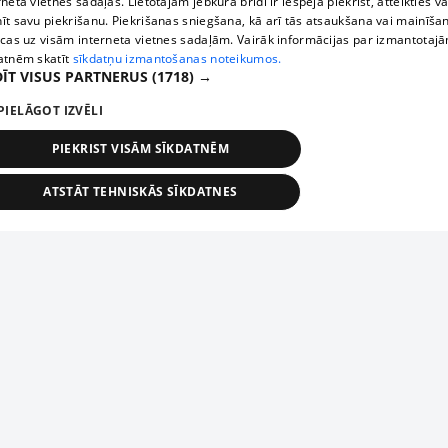
rneta vietnes sadaļas. Lietotājam jebkurā brīdī ir iespēja piekrist, atteikties va
īt savu piekrišanu. Piekrišanas sniegšana, kā arī tās atsaukšana vai mainīša
ecas uz visām interneta vietnes sadaļām. Vairāk informācijas par izmantotaj
atnēm skatīt
sīkdatņu izmantošanas noteikumos.
ĪT VISUS PARTNERUS
(1718) →
PIELĀGOT IZVĒLI
PIEKRIST VISĀM SĪKDATNĒM
ATSTĀT TEHNISKĀS SĪKDATNES
TEHNISKĀS/OBLIGĀTĀS
STATISTIKAS
MĒRĶĒŠANA
FUNKCIONĀLĀS
NEKLASIFICĒTĀS
ehniskās/obligātās
Statistikas
Mērķēšana
Funkcionālās
Neklasificēt
niskās/obligātās sīkdatnes nepieciešamas, lai lietotājs varētu brīvi apmeklēt un pārlūk
Добавь свое предприятие
ekļa vietni un izmantot tās piedāvātās iespējas. Bez šīm sīkdatnēm tīmekļa vietne neva
nvērtīgi darboties un sniegt lietotājam nepieciešamo informāciju.