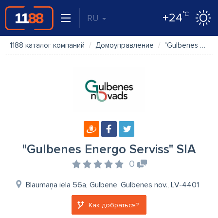
°C
+24
RU
1188 каталог компаний
Домоуправление
"Gulbenes Energo Serviss" SIA
"Gulbenes Energo Serviss" SIA
0
Blaumaņa iela 56a, Gulbene, Gulbenes nov., LV-4401
Как добраться?