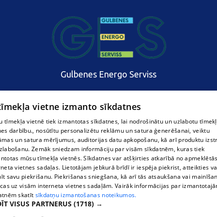
Gulbenes Energo Serviss
 tīmekļa vietne izmanto sīkdatnes
 tīmekļa vietnē tiek izmantotas sīkdatnes, lai nodrošinātu un uzlabotu tīmek
nes darbību., nosūtītu personalizētu reklāmu un satura ģenerēšanai, veiktu
āmas un satura mērījumus, auditorijas datu apkopošanu, kā arī produktu izst
zlabošanu. Zemāk sniedzam informāciju par visām sīkdatnēm, kuras tiek
ntotas mūsu tīmekļa vietnēs. Sīkdatnes var atšķirties atkarībā no apmeklētā
rneta vietnes sadaļas. Lietotājam jebkurā brīdī ir iespēja piekrist, atteikties va
īt savu piekrišanu. Piekrišanas sniegšana, kā arī tās atsaukšana vai mainīša
ecas uz visām interneta vietnes sadaļām. Vairāk informācijas par izmantotaj
atnēm skatīt
sīkdatņu izmantošanas noteikumos.
ĪT VISUS PARTNERUS
(1718) →