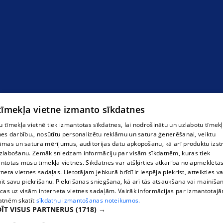
Лиепая
 tīmekļa vietne izmanto sīkdatnes
 tīmekļa vietnē tiek izmantotas sīkdatnes, lai nodrošinātu un uzlabotu tīmek
nes darbību., nosūtītu personalizētu reklāmu un satura ģenerēšanai, veiktu
āmas un satura mērījumus, auditorijas datu apkopošanu, kā arī produktu izst
zlabošanu. Zemāk sniedzam informāciju par visām sīkdatnēm, kuras tiek
ntotas mūsu tīmekļa vietnēs. Sīkdatnes var atšķirties atkarībā no apmeklētā
rneta vietnes sadaļas. Lietotājam jebkurā brīdī ir iespēja piekrist, atteikties va
īt savu piekrišanu. Piekrišanas sniegšana, kā arī tās atsaukšana vai mainīša
ecas uz visām interneta vietnes sadaļām. Vairāk informācijas par izmantotaj
atnēm skatīt
sīkdatņu izmantošanas noteikumos.
ĪT VISUS PARTNERUS
(1718) →