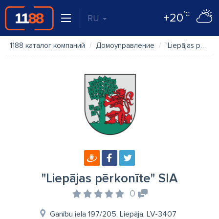
°C
+20
RU
1188 каталог компаний
Домоуправление
"Liepājas pērkonīte" SIA
"Liepājas pērkonīte" SIA
0
Ganību iela 197/205, Liepāja, LV-3407