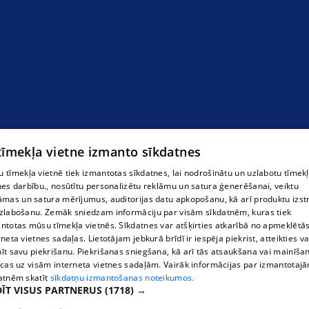
 tīmekļa vietne izmanto sīkdatnes
 tīmekļa vietnē tiek izmantotas sīkdatnes, lai nodrošinātu un uzlabotu tīmek
nes darbību., nosūtītu personalizētu reklāmu un satura ģenerēšanai, veiktu
āmas un satura mērījumus, auditorijas datu apkopošanu, kā arī produktu izst
zlabošanu. Zemāk sniedzam informāciju par visām sīkdatnēm, kuras tiek
ntotas mūsu tīmekļa vietnēs. Sīkdatnes var atšķirties atkarībā no apmeklētā
rneta vietnes sadaļas. Lietotājam jebkurā brīdī ir iespēja piekrist, atteikties va
īt savu piekrišanu. Piekrišanas sniegšana, kā arī tās atsaukšana vai mainīša
ecas uz visām interneta vietnes sadaļām. Vairāk informācijas par izmantotaj
atnēm skatīt
sīkdatņu izmantošanas noteikumos.
ĪT VISUS PARTNERUS
(1718) →