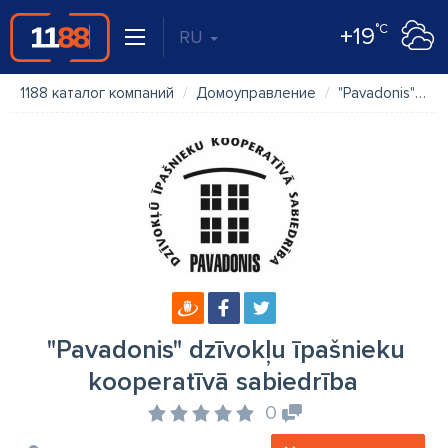
°C
+19
RU
1188 каталог компаний
Домоуправление
"Pavadonis" dzīvokļu īpašnieku kooperatīvā sabiedrība
"Pavadonis" dzīvokļu īpašnieku
kooperatīvā sabiedrība
0