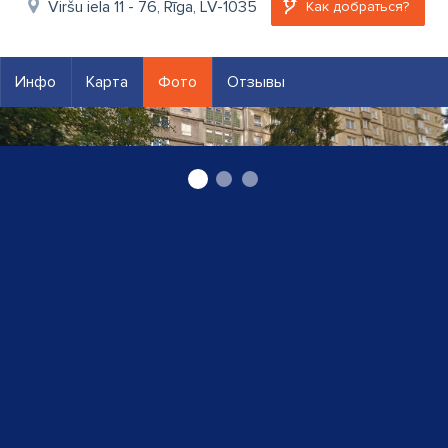
Viršu iela 11 - 76, Rīga, LV-1035
Как добраться?
Инфо
Карта
Фото
Отзывы
хозяйственное обслуживание квартир