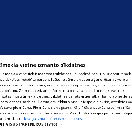
Vestabalt Jums, nekustamo īpašumu
apsaimniekošana
 tīmekļa vietne izmanto sīkdatnes
 tīmekļa vietnē tiek izmantotas sīkdatnes, lai nodrošinātu un uzlabotu tīmek
nes darbību., nosūtītu personalizētu reklāmu un satura ģenerēšanai, veiktu
āmas un satura mērījumus, auditorijas datu apkopošanu, kā arī produktu izst
zlabošanu. Zemāk sniedzam informāciju par visām sīkdatnēm, kuras tiek
ntotas mūsu tīmekļa vietnēs. Sīkdatnes var atšķirties atkarībā no apmeklētā
rneta vietnes sadaļas. Lietotājam jebkurā brīdī ir iespēja piekrist, atteikties va
īt savu piekrišanu. Piekrišanas sniegšana, kā arī tās atsaukšana vai mainīša
ecas uz visām interneta vietnes sadaļām. Vairāk informācijas par izmantotaj
atnēm skatīt
sīkdatņu izmantošanas noteikumos.
ĪT VISUS PARTNERUS
(1718) →