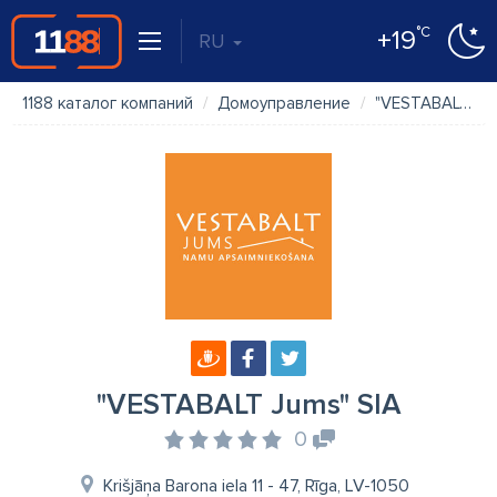
°C
+19
RU
1188 каталог компаний
Домоуправление
"VESTABALT Jums" SIA
"VESTABALT Jums" SIA
0
Krišjāņa Barona iela 11 - 47, Rīga, LV-1050