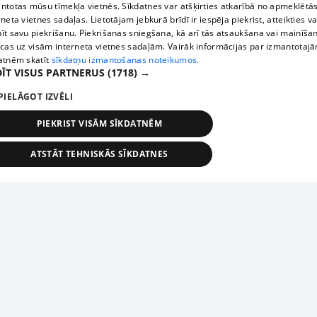
ntotas mūsu tīmekļa vietnēs. Sīkdatnes var atšķirties atkarībā no apmeklētā
rneta vietnes sadaļas. Lietotājam jebkurā brīdī ir iespēja piekrist, atteikties va
īt savu piekrišanu. Piekrišanas sniegšana, kā arī tās atsaukšana vai mainīša
ecas uz visām interneta vietnes sadaļām. Vairāk informācijas par izmantotaj
atnēm skatīt
sīkdatņu izmantošanas noteikumos.
ĪT VISUS PARTNERUS
(1718) →
PIELĀGOT IZVĒLI
PIEKRIST VISĀM SĪKDATNĒM
ATSTĀT TEHNISKĀS SĪKDATNES
TEHNISKĀS/OBLIGĀTĀS
STATISTIKAS
MĒRĶĒŠANA
FUNKCIONĀLĀS
NEKLASIFICĒTĀS
ehniskās/obligātās
Statistikas
Mērķēšana
Funkcionālās
Neklasificēt
niskās/obligātās sīkdatnes nepieciešamas, lai lietotājs varētu brīvi apmeklēt un pārlūk
Добавь свое предприятие
ekļa vietni un izmantot tās piedāvātās iespējas. Bez šīm sīkdatnēm tīmekļa vietne neva