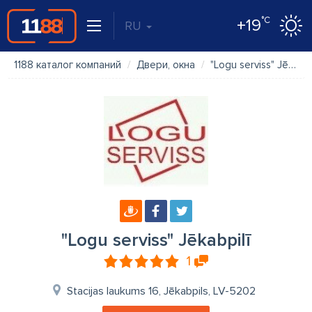
°C
+19
RU
1188 каталог компаний
Двери, окна
"Logu serviss" Jēkabpilī
"Logu serviss" Jēkabpilī
1
Stacijas laukums 16, Jēkabpils, LV-5202