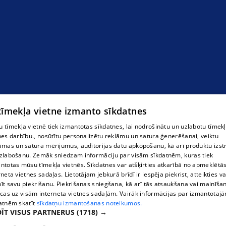
Окна в Екабпилсе
 tīmekļa vietne izmanto sīkdatnes
 tīmekļa vietnē tiek izmantotas sīkdatnes, lai nodrošinātu un uzlabotu tīmek
nes darbību., nosūtītu personalizētu reklāmu un satura ģenerēšanai, veiktu
āmas un satura mērījumus, auditorijas datu apkopošanu, kā arī produktu izst
zlabošanu. Zemāk sniedzam informāciju par visām sīkdatnēm, kuras tiek
ntotas mūsu tīmekļa vietnēs. Sīkdatnes var atšķirties atkarībā no apmeklētā
rneta vietnes sadaļas. Lietotājam jebkurā brīdī ir iespēja piekrist, atteikties va
īt savu piekrišanu. Piekrišanas sniegšana, kā arī tās atsaukšana vai mainīša
ecas uz visām interneta vietnes sadaļām. Vairāk informācijas par izmantotaj
atnēm skatīt
sīkdatņu izmantošanas noteikumos.
ĪT VISUS PARTNERUS
(1718) →