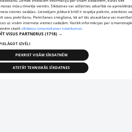
zlabošanu. Zemāk sniedzam informāciju par visām sīkdatnēm, kuras tiek
ntotas mūsu tīmekļa vietnēs. Sīkdatnes var atšķirties atkarībā no apmeklētā
rneta vietnes sadaļas. Lietotājam jebkurā brīdī ir iespēja piekrist, atteikties va
īt savu piekrišanu. Piekrišanas sniegšana, kā arī tās atsaukšana vai mainīša
ecas uz visām interneta vietnes sadaļām. Vairāk informācijas par izmantotaj
atnēm skatīt
sīkdatņu izmantošanas noteikumos.
ĪT VISUS PARTNERUS
(1718) →
PIELĀGOT IZVĒLI
PIEKRIST VISĀM SĪKDATNĒM
ATSTĀT TEHNISKĀS SĪKDATNES
TEHNISKĀS/OBLIGĀTĀS
STATISTIKAS
MĒRĶĒŠANA
FUNKCIONĀLĀS
NEKLASIFICĒTĀS
ehniskās/obligātās
Statistikas
Mērķēšana
Funkcionālās
Neklasificēt
niskās/obligātās sīkdatnes nepieciešamas, lai lietotājs varētu brīvi apmeklēt un pārlūk
Добавь свое предприятие