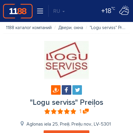
°C
+18
RU
1188 каталог компаний
Двери, окна
"Logu serviss" Preiļos
"Logu serviss" Preiļos
1
Aglonas iela 25, Preiļi, Preiļu nov., LV-5301