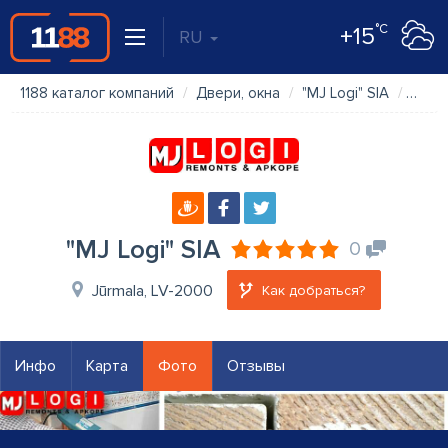
°C
+15
RU
1188 каталог компаний
Двери, окна
"MJ Logi" SIA
Фот
"MJ Logi" SIA
0
Jūrmala, LV-2000
Как добраться?
Инфо
Карта
Фото
Отзывы