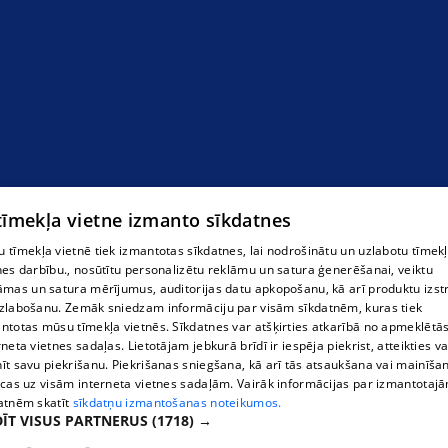
 tīmekļa vietne izmanto sīkdatnes
 tīmekļa vietnē tiek izmantotas sīkdatnes, lai nodrošinātu un uzlabotu tīmek
nes darbību., nosūtītu personalizētu reklāmu un satura ģenerēšanai, veiktu
āmas un satura mērījumus, auditorijas datu apkopošanu, kā arī produktu izst
zlabošanu. Zemāk sniedzam informāciju par visām sīkdatnēm, kuras tiek
ntotas mūsu tīmekļa vietnēs. Sīkdatnes var atšķirties atkarībā no apmeklētā
rneta vietnes sadaļas. Lietotājam jebkurā brīdī ir iespēja piekrist, atteikties va
īt savu piekrišanu. Piekrišanas sniegšana, kā arī tās atsaukšana vai mainīša
ecas uz visām interneta vietnes sadaļām. Vairāk informācijas par izmantotaj
atnēm skatīt
sīkdatņu izmantošanas noteikumos.
ĪT VISUS PARTNERUS
(1718) →