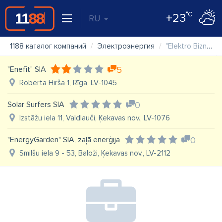
°C
+23
RU
1188 каталог компаний
Электроэнергия
"Elektro Bizness" SIA
"Enefit" SIA
5
Roberta Hirša 1, Rīga, LV-1045
Solar Surfers SIA
0
Izstāžu iela 11, Valdlauči, Ķekavas nov., LV-1076
"EnergyGarden" SIA, zaļā enerģija
0
Smilšu iela 9 - 53, Baloži, Ķekavas nov., LV-2112