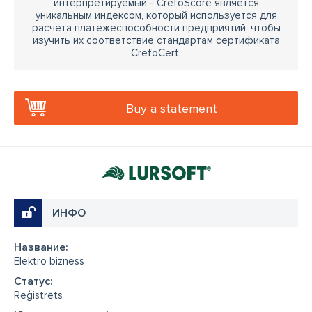
интерпретируемый - CrefoScore является
уникальным индексом, который используется для
расчёта платёжеспособности предприятий, чтобы
изучить их соответствие стандартам сертификата
CrefoCert.
Buy a statement
ИНФО
Название:
Elektro bizness
Cтатус:
Reģistrēts