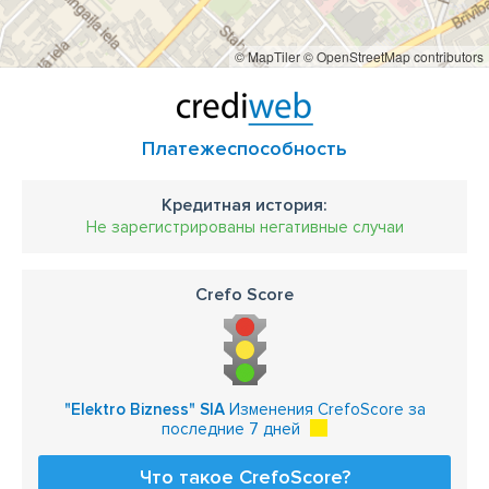
© MapTiler
© OpenStreetMap contributors
Платежеспособность
Кредитная история:
Не зарегистрированы негативные случаи
Crefo Score
"Elektro Bizness" SIA
Изменения CrefoScore за
последние 7 дней
Что такое CrefoScore?