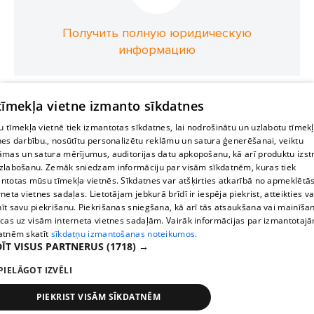
Получить полную юридическую
информацию
 tīmekļa vietne izmanto sīkdatnes
 tīmekļa vietnē tiek izmantotas sīkdatnes, lai nodrošinātu un uzlabotu tīmek
nes darbību., nosūtītu personalizētu reklāmu un satura ģenerēšanai, veiktu
āmas un satura mērījumus, auditorijas datu apkopošanu, kā arī produktu izst
zlabošanu. Zemāk sniedzam informāciju par visām sīkdatnēm, kuras tiek
ntotas mūsu tīmekļa vietnēs. Sīkdatnes var atšķirties atkarībā no apmeklētā
rneta vietnes sadaļas. Lietotājam jebkurā brīdī ir iespēja piekrist, atteikties va
īt savu piekrišanu. Piekrišanas sniegšana, kā arī tās atsaukšana vai mainīša
ecas uz visām interneta vietnes sadaļām. Vairāk informācijas par izmantotaj
atnēm skatīt
sīkdatņu izmantošanas noteikumos.
ĪT VISUS PARTNERUS
(1718) →
PIELĀGOT IZVĒLI
PIEKRIST VISĀM SĪKDATNĒM