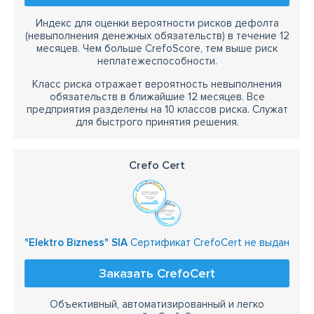
Индекс для оценки вероятности рисков дефолта
(невыполнения денежных обязательств) в течение 12
месяцев. Чем больше CrefoScore, тем выше риск
неплатежеспособности.
Класс риска отражает вероятность невыполнения
обязательств в ближайшие 12 месяцев. Все
предприятия разделены на 10 классов риска. Служат
для быстрого принятия решения.
Crefo Cert
"Elektro Bizness" SIA
Сертификат CrefoCert не выдан
Заказать CrefoCert
Объективный, автоматизированный и легко