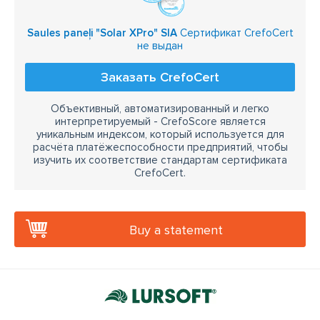
Saules paneļi "Solar XPro" SIA
Сертификат CrefoCert
не выдан
Заказать CrefoCert
Объективный, автоматизированный и легко
интерпретируемый - CrefoScore является
уникальным индексом, который используется для
расчёта платёжеспособности предприятий, чтобы
изучить их соответствие стандартам сертификата
CrefoCert.
Buy a statement