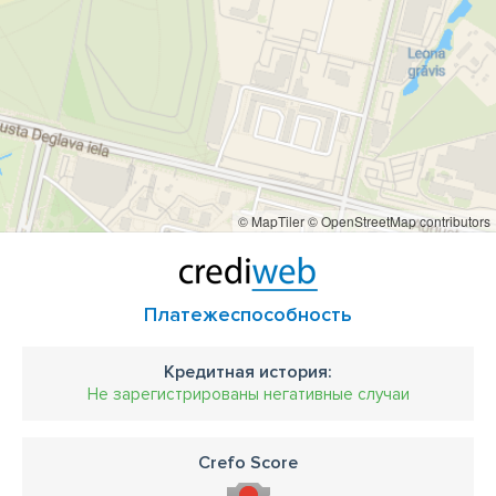
© MapTiler
© OpenStreetMap contributors
Платежеспособность
Кредитная история:
Не зарегистрированы негативные случаи
Crefo Score