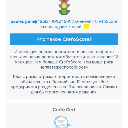
Saules paneļi "Solar XPro" SIA
Изменения CrefoScore
за последние 7 дней
Что такое CrefoScore?
Индекс для оценки вероятности рисков дефолта
(невыполнения денежных обязательств) в течение 12
месяцев. Чем больше CrefoScore, тем выше риск
неплатежеспособности.
Класс риска отражает вероятность невыполнения
обязательств в ближайшие 12 месяцев. Все
предприятия разделены на 10 классов риска. Служат
для быстрого принятия решения.
Crefo Cert