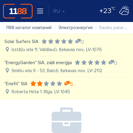
°C
+23
RU
1188 каталог компаний
Электроэнергия
Saules paneļi "Solar XPro" SIA
Solar Surfers SIA
0
Izstāžu iela 11, Valdlauči, Ķekavas nov., LV-1076
"EnergyGarden" SIA, zaļā enerģija
0
Smilšu iela 9 - 53, Baloži, Ķekavas nov., LV-2112
"Enefit" SIA
5
Roberta Hirša 1, Rīga, LV-1045