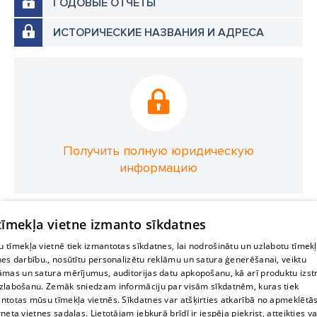
ГОДОВЫЕ ОТЧЕТЫ
ИСТОРИЧЕСКИЕ НАЗВАНИЯ И АДРЕСА
Получить полную юридическую
информацию
 tīmekļa vietne izmanto sīkdatnes
 tīmekļa vietnē tiek izmantotas sīkdatnes, lai nodrošinātu un uzlabotu tīmek
nes darbību., nosūtītu personalizētu reklāmu un satura ģenerēšanai, veiktu
āmas un satura mērījumus, auditorijas datu apkopošanu, kā arī produktu izst
zlabošanu. Zemāk sniedzam informāciju par visām sīkdatnēm, kuras tiek
ntotas mūsu tīmekļa vietnēs. Sīkdatnes var atšķirties atkarībā no apmeklētā
rneta vietnes sadaļas. Lietotājam jebkurā brīdī ir iespēja piekrist, atteikties va