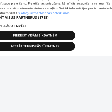
īt savu piekrišanu. Piekrišanas sniegšana, kā arī tās atsaukšana vai mainīša
ecas uz visām interneta vietnes sadaļām. Vairāk informācijas par izmantotaj
atnēm skatīt
sīkdatņu izmantošanas noteikumos.
ĪT VISUS PARTNERUS
(1718) →
PIELĀGOT IZVĒLI
PIEKRIST VISĀM SĪKDATNĒM
ATSTĀT TEHNISKĀS SĪKDATNES
TEHNISKĀS/OBLIGĀTĀS
STATISTIKAS
MĒRĶĒŠANA
FUNKCIONĀLĀS
NEKLASIFICĒTĀS
ehniskās/obligātās
Statistikas
Mērķēšana
Funkcionālās
Neklasificēt
niskās/obligātās sīkdatnes nepieciešamas, lai lietotājs varētu brīvi apmeklēt un pārlūk
Добавь свое предприятие
ekļa vietni un izmantot tās piedāvātās iespējas. Bez šīm sīkdatnēm tīmekļa vietne neva
nvērtīgi darboties un sniegt lietotājam nepieciešamo informāciju.
Если твоего предприятия нет в нашей базе данных,