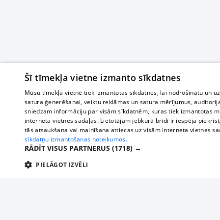
Šī tīmekļa vietne izmanto sīkdatnes
Mūsu tīmekļa vietnē tiek izmantotas sīkdatnes, lai nodrošinātu un u
satura ģenerēšanai, veiktu reklāmas un satura mērījumus, auditorij
sniedzam informāciju par visām sīkdatnēm, kuras tiek izmantotas mū
interneta vietnes sadaļas. Lietotājam jebkurā brīdī ir iespēja piekrist
tās atsaukšana vai mainīšana attiecas uz visām interneta vietnes s
sīkdatņu izmantošanas noteikumos.
RĀDĪT VISUS PARTNERUS
(1718) →
PIELĀGOT IZVĒLI
TEHNISKĀS/OBLIGĀTĀS
STATISTIKAS
M