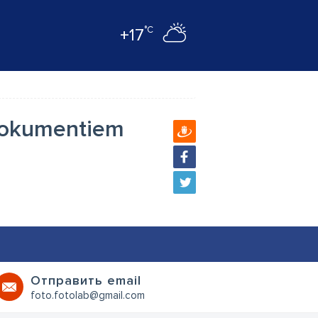
°C
+17
o dokumentiem
Oтправить email
foto.fotolab@gmail.com