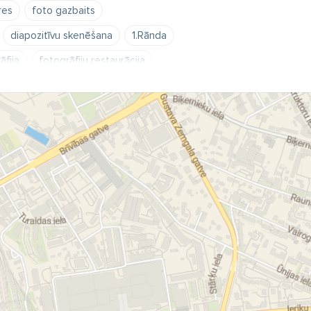
res
foto gazbaits
diapozitīvu skenēšana
1.Rānda
āfija
fotogrāfiju restaurācija