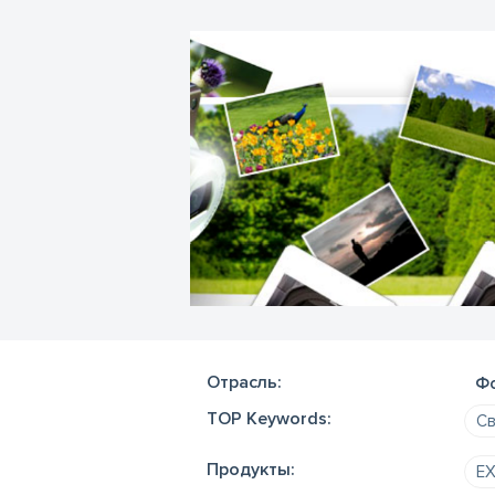
Отрасль:
Фо
TOP Keywords:
Св
Продукты:
EX