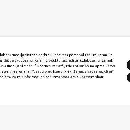
zlabotu tīmekļa vietnes darbību., nosūtītu personalizētu reklāmu un
as datu apkopošanu, kā arī produktu izstrādi un uzlabošanu. Zemāk
su tīmekļa vietnēs. Sīkdatnes var atšķirties atkarībā no apmeklētās
, atteikties vai mainīt savu piekrišanu. Piekrišanas sniegšana, kā arī
adaļām. Vairāk informācijas par izmantotajām sīkdatnēm skatīt
ĒRĶĒŠANA
FUNKCIONĀLĀS
NEKLASIFICĒTĀS
Полное или ч