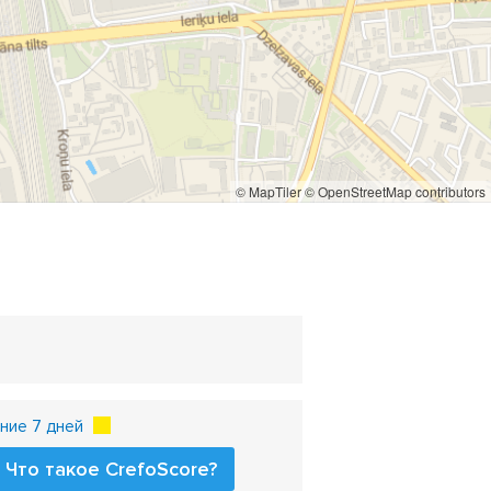
© MapTiler
© OpenStreetMap contributors
ние 7 дней
Что такое CrefoScore?