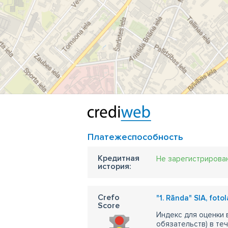
Платежеспособность
Кредитная
Не зарегистрирова
история:
Crefo
"1. Rānda" SIA, foto
Score
Индекс для оценки
обязательств) в те