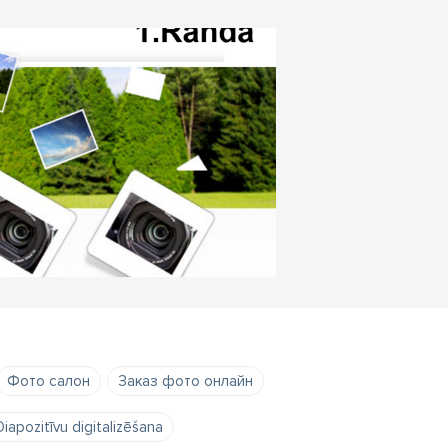
Фото салон
Заказ фото онлайн
Diapozitīvu digitalizēšana