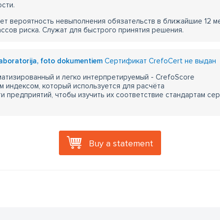
сти.
ет вероятность невыполнения обязательств в ближайшие 12 м
ассов риска. Служат для быстрого принятия решения.
laboratorija, foto dokumentiem
Сертификат CrefoCert не выдан
атизированный и легко интерпретируемый - CrefoScore
м индексом, который используется для расчёта
 предприятий, чтобы изучить их соответствие стандартам сер
Buy a statement