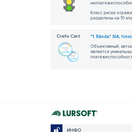
неплатежеспособно
Класс риска отража
разделены на 10 кл
Crefo Cert
"1. Rānda" SIA, foto
Объективный, автом
является уникальны
платёжеспособности
ИНФО