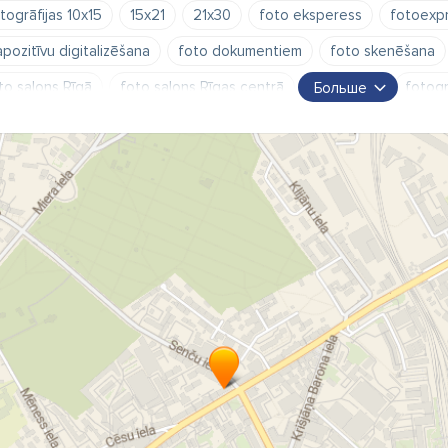
togrāfijas 10x15
15x21
21x30
foto eksperess
fotoexp
apozitīvu digitalizēšana
foto dokumentiem
foto skenēšana
to salons Rīgā
foto salons Rīgas centrā
fotogrāfs
fotogr
Больше
tro fotoaparāti
foto aparāti
fotogrāfs Ilmārs Sproģis