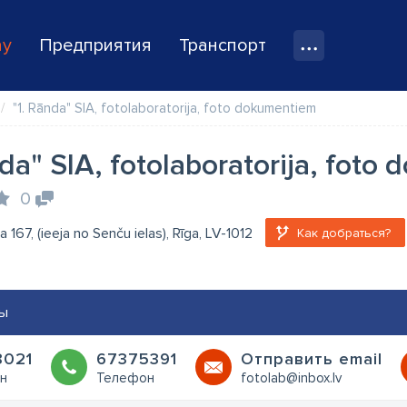
ay
Предприятия
Транспорт
"1. Rānda" SIA, fotolaboratorija, foto dokumentiem
nda" SIA, fotolaboratorija, fot
0
la 167, (ieeja no Senču ielas), Rīga, LV-1012
Как добраться?
ы
8021
67375391
Oтправить email
н
Телефон
fotolab@inbox.lv