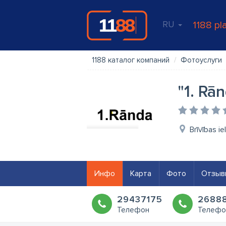
RU
1188 pl
1188 каталог компаний
Фотоуслуги
"1. Rā
Brīvības ie
Инфо
Карта
Фото
Отзыв
29437175
2688
Телефон
Телефо