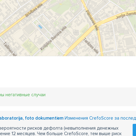
ны негативные случаи
laboratorija, foto dokumentiem
Изменения CrefoScore за послед
 вероятности рисков дефолта (невыполнения денежных
чение 12 месяцев. Чем больше CrefoScore, тем выше риск