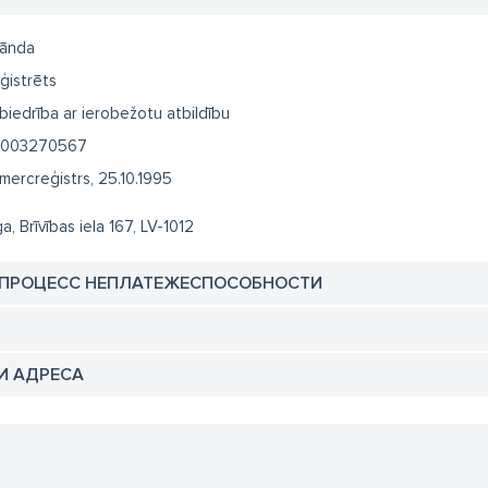
Rānda
ģistrēts
biedrība ar ierobežotu atbildību
003270567
mercreģistrs, 25.10.1995
ga, Brīvības iela 167, LV-1012
 ПРОЦЕСС НЕПЛАТЕЖЕСПОСОБНОСТИ
И АДРЕСА