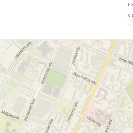
Fo
di
fo
re