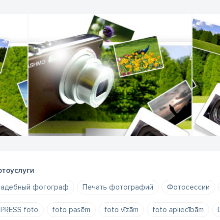
тоуслуги
адебный фотограф
Печать фотографий
Фотосессии
PRESS foto
foto pasēm
foto vīzām
foto apliecībām