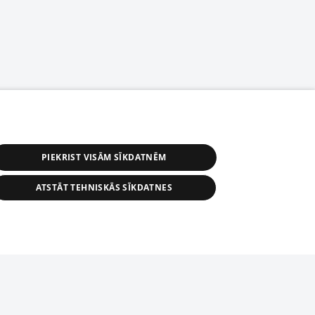
PIEKRIST VISĀM SĪKDATNĒM
ATSTĀT TEHNISKĀS SĪKDATNES
астичное распространение или