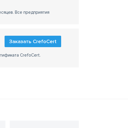
есяцев. Все предприятия
Заказать CrefoCert
тификата CrefoCert.