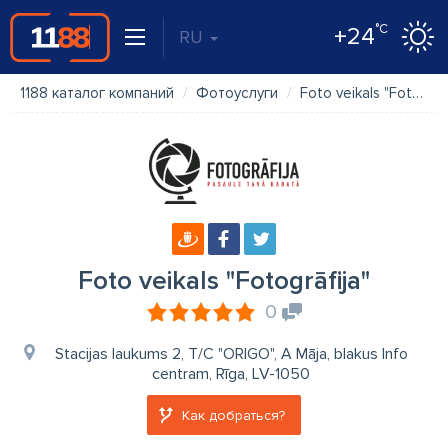
°C
+24
RU
1188 каталог компаний
Фотоуслуги
Foto veikals "Fotogrāfija"
Foto veikals "Fotogrāfija"
0
Stacijas laukums 2, T/C "ORIGO", A Māja, blakus Info
centram, Rīga, LV-1050
Как добраться?