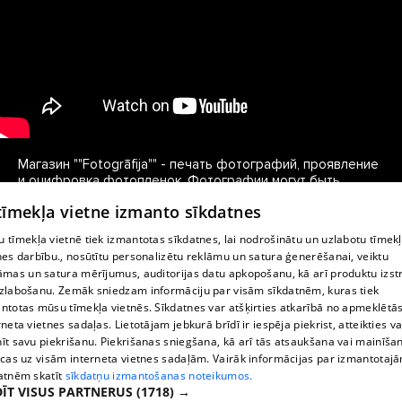
Магазин ""Fotogrāfija"" - печать фотографий, проявление 
и оцифровка фотопленок. Фотографии могут быть 
напечатаны разных размеров, с глянцевым или матовым 
 tīmekļa vietne izmanto sīkdatnes
покрытием. "Fotogrāfija" также сделает и изготовит 
фотографии для документов. В магазине также можно 
 tīmekļa vietnē tiek izmantotas sīkdatnes, lai nodrošinātu un uzlabotu tīmek
приобрести фототовары - фотоальбомы, фоторамки, 
nes darbību., nosūtītu personalizētu reklāmu un satura ģenerēšanai, veiktu
фотопленки и подарки для близких.
āmas un satura mērījumus, auditorijas datu apkopošanu, kā arī produktu izst
zlabošanu. Zemāk sniedzam informāciju par visām sīkdatnēm, kuras tiek
ntotas mūsu tīmekļa vietnēs. Sīkdatnes var atšķirties atkarībā no apmeklētā
rneta vietnes sadaļas. Lietotājam jebkurā brīdī ir iespēja piekrist, atteikties va
īt savu piekrišanu. Piekrišanas sniegšana, kā arī tās atsaukšana vai mainīša
ecas uz visām interneta vietnes sadaļām. Vairāk informācijas par izmantotaj
atnēm skatīt
sīkdatņu izmantošanas noteikumos.
ĪT VISUS PARTNERUS
(1718) →