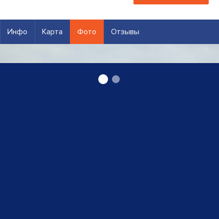
Инфо
Карта
Фото
Отзывы
Фотограф Эдгар Калниньш