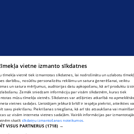
 tīmekļa vietne izmanto sīkdatnes
 tīmekļa vietnē tiek izmantotas sīkdatnes, lai nodrošinātu un uzlabotu tīmek
nes darbību., nosūtītu personalizētu reklāmu un satura ģenerēšanai, veiktu
āmas un satura mērījumus, auditorijas datu apkopošanu, kā arī produktu izst
zlabošanu. Zemāk sniedzam informāciju par visām sīkdatnēm, kuras tiek
ntotas mūsu tīmekļa vietnēs. Sīkdatnes var atšķirties atkarībā no apmeklētā
rneta vietnes sadaļas. Lietotājam jebkurā brīdī ir iespēja piekrist, atteikties va
īt savu piekrišanu. Piekrišanas sniegšana, kā arī tās atsaukšana vai mainīša
ecas uz visām interneta vietnes sadaļām. Vairāk informācijas par izmantotaj
atnēm skatīt
sīkdatņu izmantošanas noteikumos.
ĪT VISUS PARTNERUS
(1718) →