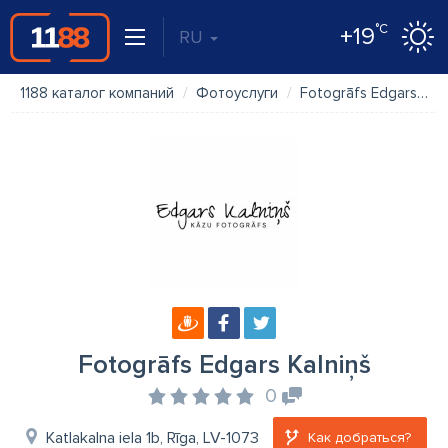
°C
+19
RU
1188 каталог компаний
Фотоуслуги
Fotogrāfs Edgars Kalniņš
Fotogrāfs Edgars Kalniņš
0
Katlakalna iela 1b, Rīga, LV-1073
Как добраться?