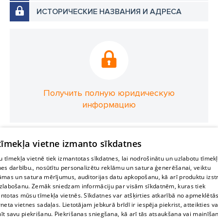
ИСТОРИЧЕСКИЕ НАЗВАНИЯ И АДРЕСА
Получить полную юридическую
информацию
 tīmekļa vietne izmanto sīkdatnes
 tīmekļa vietnē tiek izmantotas sīkdatnes, lai nodrošinātu un uzlabotu tīmek
nes darbību., nosūtītu personalizētu reklāmu un satura ģenerēšanai, veiktu
āmas un satura mērījumus, auditorijas datu apkopošanu, kā arī produktu izst
zlabošanu. Zemāk sniedzam informāciju par visām sīkdatnēm, kuras tiek
ntotas mūsu tīmekļa vietnēs. Sīkdatnes var atšķirties atkarībā no apmeklētā
rneta vietnes sadaļas. Lietotājam jebkurā brīdī ir iespēja piekrist, atteikties va
īt savu piekrišanu. Piekrišanas sniegšana, kā arī tās atsaukšana vai mainīša