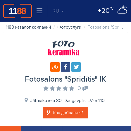
°C
+20
RU
1188 каталог компаний
Фотоуслуги
Fotosalons "Sprīdītis" IK
Fotosalons "Sprīdītis" IK
0
Jātnieku iela 80, Daugavpils, LV-5410
Как добраться?