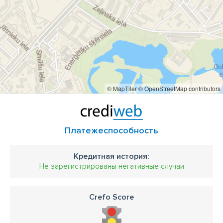
Литва, Эстония (Омнива) — от 8 евро
Наш опыт на рынке производства фотокерамики — более
20 лет!
© MapTiler
© OpenStreetMap contributors
Платежеспособность
Кредитная история:
Не зарегистрированы негативные случаи
Crefo Score