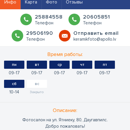
Инфо
Карта
Фото
Отзывы
25884558
20605851
Телефон
Телефон
29506190
Oтправить email
Телефон
keramikfoto@apollo.lv
Время работы:
пн
вт
ср
чт
пт
09
17
09
17
09
17
09
17
09
17
сб
вс
10
14
Закрыто
Oписание:
Фотосалон на ул. Ятниеку, 80, Даугавпилс.
Добро пожаловать!