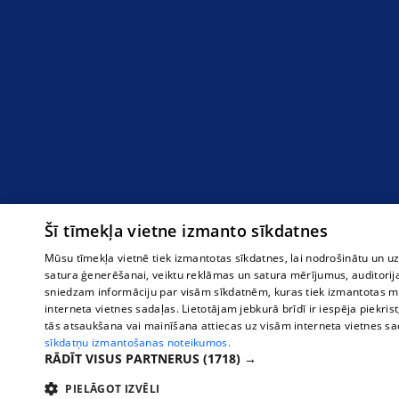
Šī tīmekļa vietne izmanto sīkdatnes
Mūsu tīmekļa vietnē tiek izmantotas sīkdatnes, lai nodrošinātu un u
satura ģenerēšanai, veiktu reklāmas un satura mērījumus, auditorij
sniedzam informāciju par visām sīkdatnēm, kuras tiek izmantotas mū
interneta vietnes sadaļas. Lietotājam jebkurā brīdī ir iespēja piekrist
tās atsaukšana vai mainīšana attiecas uz visām interneta vietnes s
sīkdatņu izmantošanas noteikumos.
RĀDĪT VISUS PARTNERUS
(1718) →
PIELĀGOT IZVĒLI