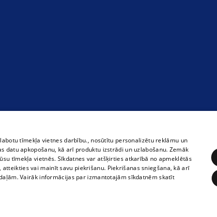
zlabotu tīmekļa vietnes darbību., nosūtītu personalizētu reklāmu un
as datu apkopošanu, kā arī produktu izstrādi un uzlabošanu. Zemāk
su tīmekļa vietnēs. Sīkdatnes var atšķirties atkarībā no apmeklētās
, atteikties vai mainīt savu piekrišanu. Piekrišanas sniegšana, kā arī
adaļām. Vairāk informācijas par izmantotajām sīkdatnēm skatīt