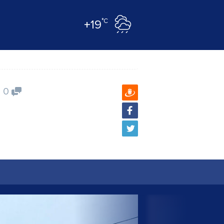
°C
+19
0