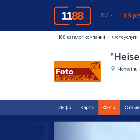
RU
1188 pl
1188 каталог компаний
Фотоуслуги
"Heise
Nometņu ie
Инфо
Карта
Фото
Отзыв