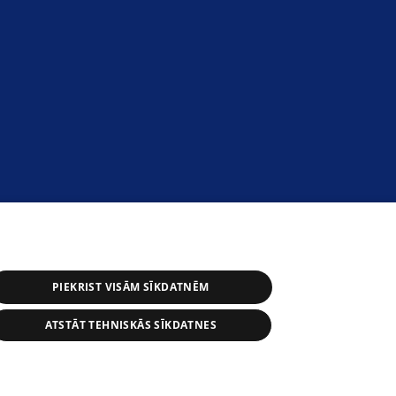
PIEKRIST VISĀM SĪKDATNĒM
ATSTĀT TEHNISKĀS SĪKDATNES