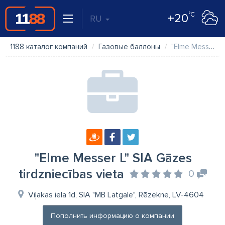
°C
+20
RU
1188 каталог компаний
Газовые баллоны
"Elme Messer L" SIA Gāzes tirdzniecības vieta
"Elme Messer L" SIA Gāzes
tirdzniecības vieta
0
Viļakas iela 1d, SIA "MB Latgale", Rēzekne, LV-4604
Пополнить информацию о компании