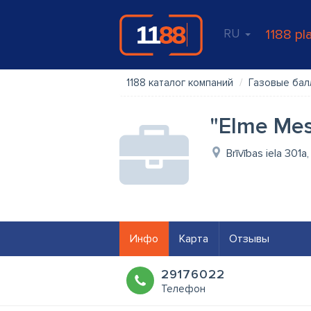
RU
1188 pl
1188 каталог компаний
Газовые ба
"Elme Mess
Brīvības iela 301a
Инфо
Карта
Отзывы
29176022
Телефон