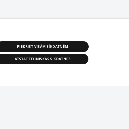
PIEKRIST VISĀM SĪKDATNĒM
ATSTĀT TEHNISKĀS SĪKDATNES
астичное распространение или
информации из баз данных 1188 в
строго запрещено. Также
tīmekļa vietne nevarēs pilnvērtīgi darboties un sniegt
автоматическое скачивание