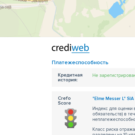
Платежеспособность
Кредитная
Не зарегистрирова
история:
Crefo
"Elme Messer L" SIA 
Score
Индекс для оценки
обязательств) в те
неплатежеспособно
Класс риска отража
разделены на 10 кл