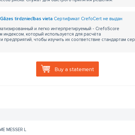
Gāzes tirdzniecības vieta
Сертификат CrefoCert не выдан
атизированный и легко интерпретируемый - CrefoScore
м индексом, который используется для расчёта
 предприятий, чтобы изучить их соответствие стандартам сер
Buy a statement
ME MESSER L