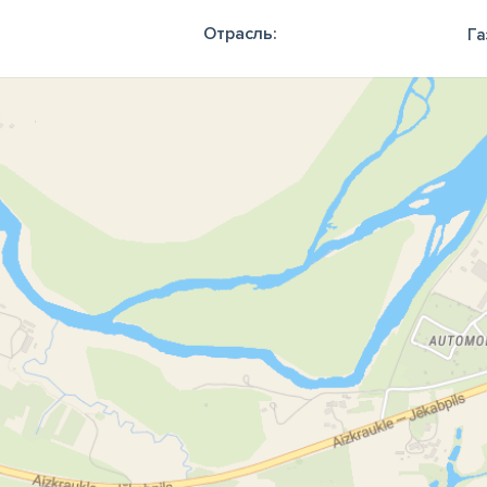
Отрасль:
Га