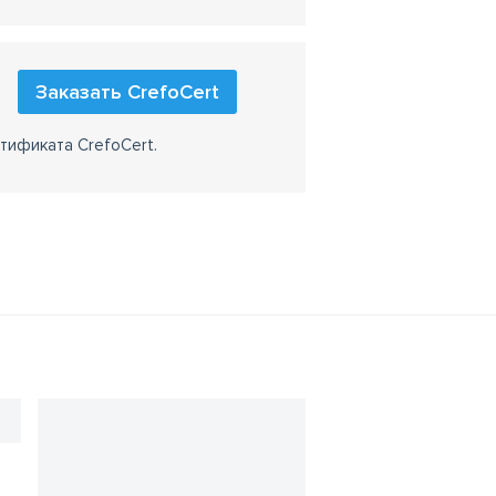
Заказать CrefoCert
тификата CrefoCert.