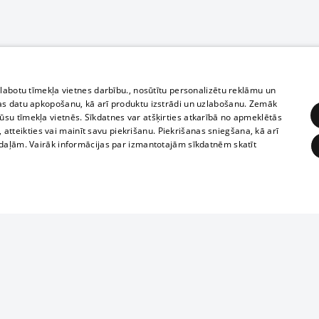
zlabotu tīmekļa vietnes darbību., nosūtītu personalizētu reklāmu un
as datu apkopošanu, kā arī produktu izstrādi un uzlabošanu. Zemāk
su tīmekļa vietnēs. Sīkdatnes var atšķirties atkarībā no apmeklētās
, atteikties vai mainīt savu piekrišanu. Piekrišanas sniegšana, kā arī
adaļām. Vairāk informācijas par izmantotajām sīkdatnēm skatīt
ĒRĶĒŠANA
FUNKCIONĀLĀS
NEKLASIFICĒTĀS
Полное или ч
obligātās
Statistikas
Mērķēšana
Funkcionālās
Neklasificētās
копирование 
любой форме 
eklēt un pārlūkot tīmekļa vietni un izmantot tās piedāvātās iespējas. Bez šīm sīkdatnēm 
запрещается 