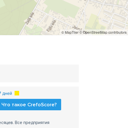
© MapTiler
© OpenStreetMap contributors
7 дней
Что такое CrefoScore?
есяцев. Все предприятия