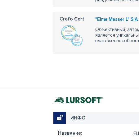
Crefo Cert
"Elme Messer L" SIA 
Объективный, автом
является уникальны
платёжеспособности
ИНФО
Название:
EL