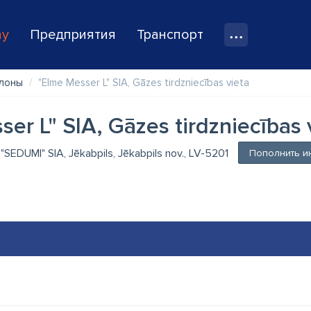
ay
Предприятия
Транспорт
ллоны
"Elme Messer L" SIA, Gāzes tirdzniecības vieta
er L" SIA, Gāzes tirdzniecības 
, "SEDUMI" SIA, Jēkabpils, Jēkabpils nov., LV-5201
Пополнить и