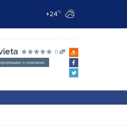
°C
+24
vieta
0
нформацию о компании