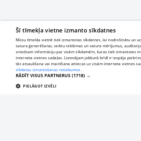
Šī tīmekļa vietne izmanto sīkdatnes
Mūsu tīmekļa vietnē tiek izmantotas sīkdatnes, lai nodrošinātu un u
satura ģenerēšanai, veiktu reklāmas un satura mērījumus, auditorij
sniedzam informāciju par visām sīkdatnēm, kuras tiek izmantotas mū
interneta vietnes sadaļas. Lietotājam jebkurā brīdī ir iespēja piekrist
tās atsaukšana vai mainīšana attiecas uz visām interneta vietnes s
sīkdatņu izmantošanas noteikumos.
RĀDĪT VISUS PARTNERUS
(1718) →
PIELĀGOT IZVĒLI
TEHNISKĀS/OBLIGĀTĀS
STATISTIKAS
M
Tehniskās/
Tehniskās/obligātās sīkdatnes nepieciešamas, lai lietotājs varētu brīvi apm
lietotājam nepieciešamo informāciju.