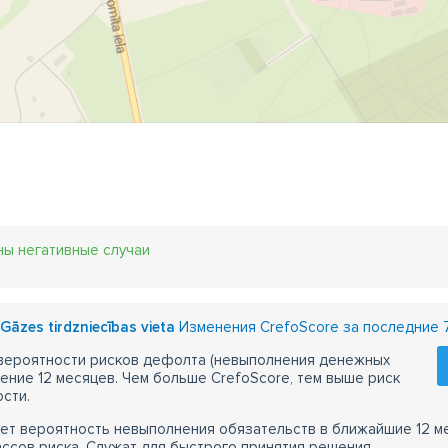
ны негативные случаи
Gāzes tirdzniecības vieta
Изменения CrefoScore за последние 
 вероятности рисков дефолта (невыполнения денежных
чение 12 месяцев. Чем больше CrefoScore, тем выше риск
сти.
ет вероятность невыполнения обязательств в ближайшие 12 м
ассов риска. Служат для быстрого принятия решения.