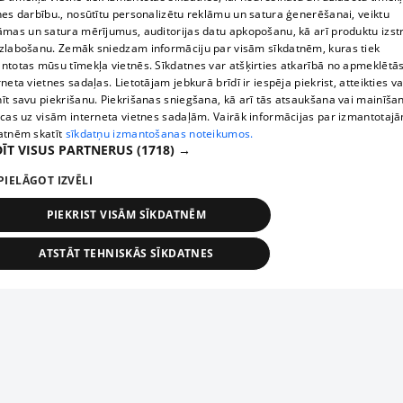
nes darbību., nosūtītu personalizētu reklāmu un satura ģenerēšanai, veiktu
āmas un satura mērījumus, auditorijas datu apkopošanu, kā arī produktu izst
zlabošanu. Zemāk sniedzam informāciju par visām sīkdatnēm, kuras tiek
ntotas mūsu tīmekļa vietnēs. Sīkdatnes var atšķirties atkarībā no apmeklētā
rneta vietnes sadaļas. Lietotājam jebkurā brīdī ir iespēja piekrist, atteikties va
īt savu piekrišanu. Piekrišanas sniegšana, kā arī tās atsaukšana vai mainīša
ecas uz visām interneta vietnes sadaļām. Vairāk informācijas par izmantotaj
atnēm skatīt
sīkdatņu izmantošanas noteikumos.
ĪT VISUS PARTNERUS
(1718) →
PIELĀGOT IZVĒLI
PIEKRIST VISĀM SĪKDATNĒM
ATSTĀT TEHNISKĀS SĪKDATNES
TEHNISKĀS/OBLIGĀTĀS
STATISTIKAS
MĒRĶĒŠANA
FUNKCIONĀLĀS
NEKLASIFICĒTĀS