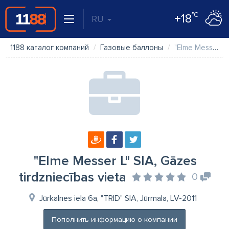
°C
+18
RU
1188 каталог компаний
Газовые баллоны
"Elme Messer L" SIA, Gāzes tirdzniecības vieta
"Elme Messer L" SIA, Gāzes
tirdzniecības vieta
0
Jūrkalnes iela 6a, "TRID" SIA, Jūrmala, LV-2011
Пополнить информацию о компании