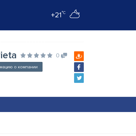
°C
+21
ieta
0
мацию о компании