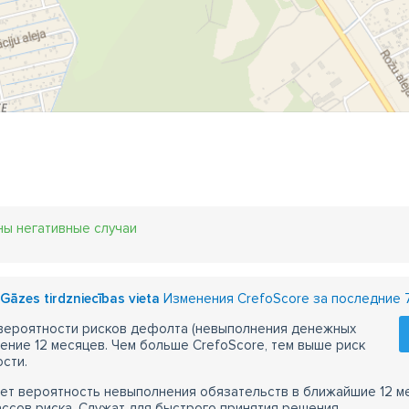
ны негативные случаи
Gāzes tirdzniecības vieta
Изменения CrefoScore за последние 
 вероятности рисков дефолта (невыполнения денежных
чение 12 месяцев. Чем больше CrefoScore, тем выше риск
сти.
ет вероятность невыполнения обязательств в ближайшие 12 м
ассов риска. Служат для быстрого принятия решения.