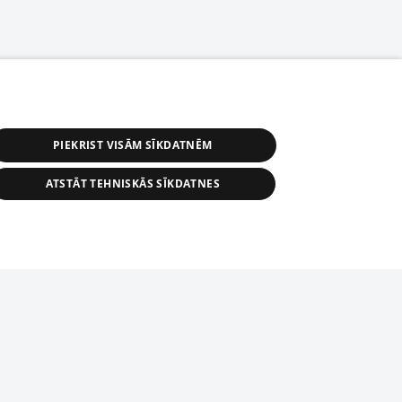
PIEKRIST VISĀM SĪKDATNĒM
ATSTĀT TEHNISKĀS SĪKDATNES
астичное распространение или
информации из баз данных 1188 в
строго запрещено. Также
tīmekļa vietne nevarēs pilnvērtīgi darboties un sniegt
автоматическое скачивание