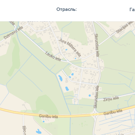
Отрасль:
Га