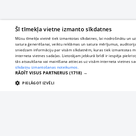
Šī tīmekļa vietne izmanto sīkdatnes
Mūsu tīmekļa vietnē tiek izmantotas sīkdatnes, lai nodrošinātu un u
satura ģenerēšanai, veiktu reklāmas un satura mērījumus, auditorij
sniedzam informāciju par visām sīkdatnēm, kuras tiek izmantotas mū
interneta vietnes sadaļas. Lietotājam jebkurā brīdī ir iespēja piekrist
tās atsaukšana vai mainīšana attiecas uz visām interneta vietnes s
sīkdatņu izmantošanas noteikumos.
RĀDĪT VISUS PARTNERUS
(1718) →
PIELĀGOT IZVĒLI
TEHNISKĀS/OBLIGĀTĀS
STATISTIKAS
M
Tehniskās/
Tehniskās/obligātās sīkdatnes nepieciešamas, lai lietotājs varētu brīvi apm
lietotājam nepieciešamo informāciju.