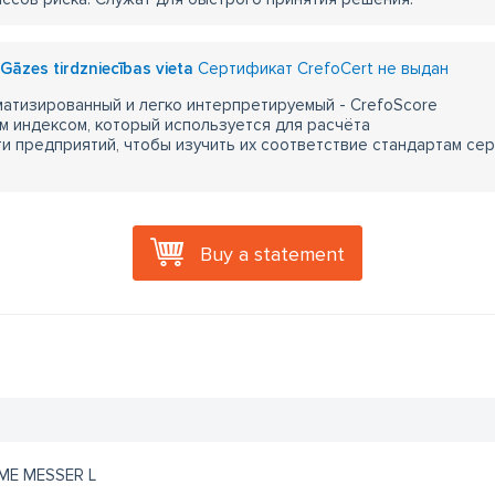
Gāzes tirdzniecības vieta
Сертификат CrefoCert не выдан
атизированный и легко интерпретируемый - CrefoScore
м индексом, который используется для расчёта
 предприятий, чтобы изучить их соответствие стандартам сер
Buy a statement
ME MESSER L