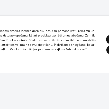
zlabotu tīmekļa vietnes darbību., nosūtītu personalizētu reklāmu un
as datu apkopošanu, kā arī produktu izstrādi un uzlabošanu. Zemāk
su tīmekļa vietnēs. Sīkdatnes var atšķirties atkarībā no apmeklētās
, atteikties vai mainīt savu piekrišanu. Piekrišanas sniegšana, kā arī
adaļām. Vairāk informācijas par izmantotajām sīkdatnēm skatīt
ĒRĶĒŠANA
FUNKCIONĀLĀS
NEKLASIFICĒTĀS
Полное или ч
obligātās
Statistikas
Mērķēšana
Funkcionālās
Neklasificētās
копирование 
любой форме 
eklēt un pārlūkot tīmekļa vietni un izmantot tās piedāvātās iespējas. Bez šīm sīkdatnēm 
запрещается 