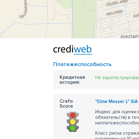
Платежеспособность
Кредитная
Не зарегистрирова
история:
Crefo
"Elme Messer L" SIA 
Score
Индекс для оценки
обязательств) в те
неплатежеспособно
Класс риска отража
разделены на 10 кл