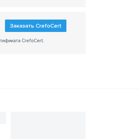
Заказать CrefoCert
тификата CrefoCert.