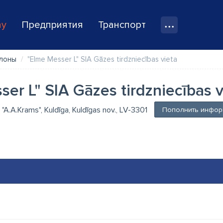
ay
Предприятия
Транспорт
ллоны
"Elme Messer L" SIA Gāzes tirdzniecības vieta
er L" SIA Gāzes tirdzniecības v
A "A.A.Krams", Kuldīga, Kuldīgas nov., LV-3301
Пополнить инфор