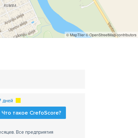
© MapTiler
© OpenStreetMap contributors
7 дней
Что такое CrefoScore?
есяцев. Все предприятия