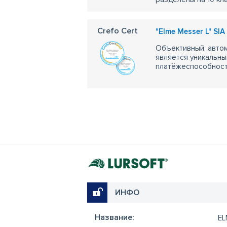
Crefo Cert
"Elme Messer L" SIA 
Объективный, автом
является уникальны
платёжеспособности
ИНФО
Название:
EL