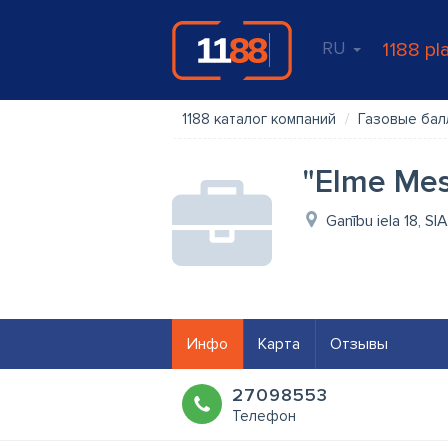
RU
1188 pl
1188 каталог компаний
Газовые ба
"Elme Mess
Ganību iela 18, SI
Инфо
Карта
Отзывы
27098553
Телефон