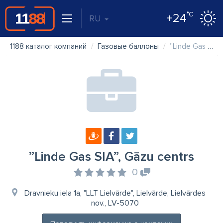
°C
+24
RU
1188 каталог компаний
Газовые баллоны
”Linde Gas SIA”, Gāzu centrs
”Linde Gas SIA”, Gāzu centrs
0
Dravnieku iela 1a, "LLT Lielvārde", Lielvārde, Lielvārdes
nov., LV-5070