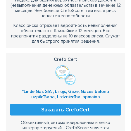
Индекс для оценки вероятности рисков дефолта
(невыполнения денежных обязательств) в течение 12
месяцев. Чем больше CrefoScore, тем выше риск
неплатежеспособности.
Класс риска отражает вероятность невыполнения
обязательств в ближайшие 12 месяцев. Все
предприятия разделены на 10 классов риска. Служат
для быстрого принятия решения.
Crefo Cert
''Linde Gas SIA”, birojs, Gāze, Gāzes balonu
uzpildīšana, tirdzniecība, apmaiņa
Заказать CrefoCert
Объективный, автоматизированный и легко
интерпретируемый - CrefoScore является