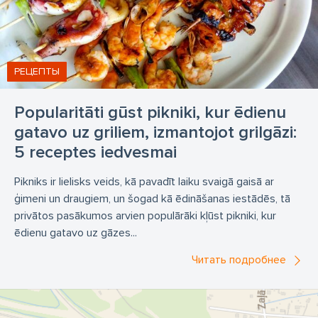
РЕЦЕПТЫ
Popularitāti gūst pikniki, kur ēdienu
gatavo uz griliem, izmantojot grilgāzi:
5 receptes iedvesmai
Pikniks ir lielisks veids, kā pavadīt laiku svaigā gaisā ar
ģimeni un draugiem, un šogad kā ēdināšanas iestādēs, tā
privātos pasākumos arvien populārāki kļūst pikniki, kur
ēdienu gatavo uz gāzes...
Читать подробнее