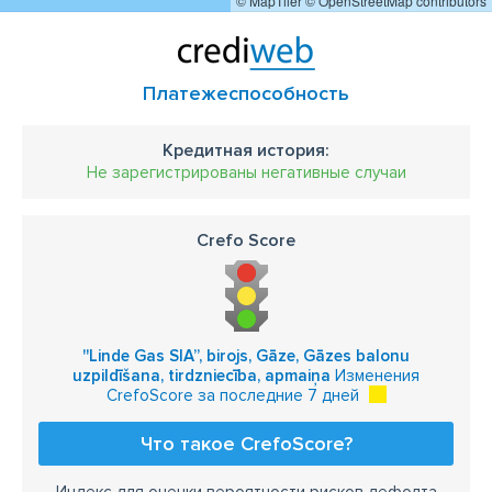
© MapTiler
© OpenStreetMap contributors
Платежеспособность
Кредитная история:
Не зарегистрированы негативные случаи
Crefo Score
''Linde Gas SIA”, birojs, Gāze, Gāzes balonu
uzpildīšana, tirdzniecība, apmaiņa
Изменения
CrefoScore за последние 7 дней
Что такое CrefoScore?