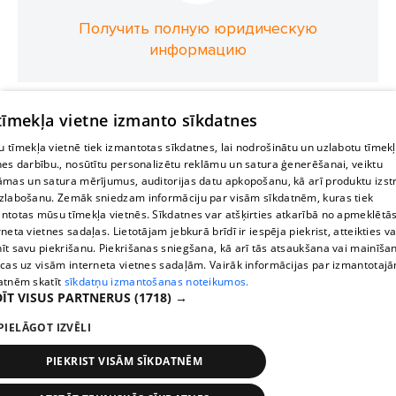
Получить полную юридическую
информацию
 tīmekļa vietne izmanto sīkdatnes
 tīmekļa vietnē tiek izmantotas sīkdatnes, lai nodrošinātu un uzlabotu tīmek
nes darbību., nosūtītu personalizētu reklāmu un satura ģenerēšanai, veiktu
āmas un satura mērījumus, auditorijas datu apkopošanu, kā arī produktu izst
zlabošanu. Zemāk sniedzam informāciju par visām sīkdatnēm, kuras tiek
ntotas mūsu tīmekļa vietnēs. Sīkdatnes var atšķirties atkarībā no apmeklētā
rneta vietnes sadaļas. Lietotājam jebkurā brīdī ir iespēja piekrist, atteikties va
īt savu piekrišanu. Piekrišanas sniegšana, kā arī tās atsaukšana vai mainīša
ecas uz visām interneta vietnes sadaļām. Vairāk informācijas par izmantotaj
atnēm skatīt
sīkdatņu izmantošanas noteikumos.
ĪT VISUS PARTNERUS
(1718) →
PIELĀGOT IZVĒLI
PIEKRIST VISĀM SĪKDATNĒM