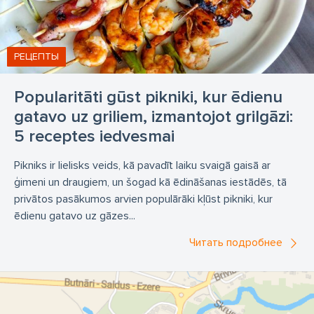
РЕЦЕПТЫ
Popularitāti gūst pikniki, kur ēdienu
gatavo uz griliem, izmantojot grilgāzi:
5 receptes iedvesmai
Pikniks ir lielisks veids, kā pavadīt laiku svaigā gaisā ar
ģimeni un draugiem, un šogad kā ēdināšanas iestādēs, tā
privātos pasākumos arvien populārāki kļūst pikniki, kur
ēdienu gatavo uz gāzes...
Читать подробнее