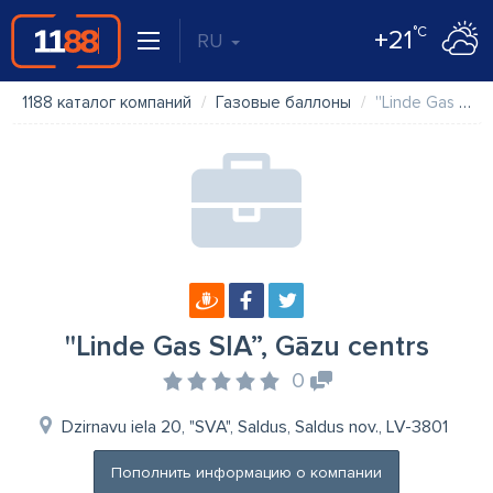
°C
+21
RU
1188 каталог компаний
Газовые баллоны
''Linde Gas SIA”, Gāzu centrs
''Linde Gas SIA”, Gāzu centrs
0
Dzirnavu iela 20, "SVA", Saldus, Saldus nov., LV-3801
Пополнить информацию о компании