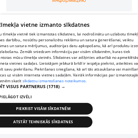
информацию
 tīmekļa vietne izmanto sīkdatnes
 tīmekļa vietnē tiek izmantotas sīkdatnes, lai nodrošinātu un uzlabotu tīmek
nes darbību., nosūtītu personalizētu reklāmu un satura ģenerēšanai, veiktu
āmas un satura mērījumus, auditorijas datu apkopošanu, kā arī produktu izst
zlabošanu. Zemāk sniedzam informāciju par visām sīkdatnēm, kuras tiek
ntotas mūsu tīmekļa vietnēs. Sīkdatnes var atšķirties atkarībā no apmeklētā
rneta vietnes sadaļas. Lietotājam jebkurā brīdī ir iespēja piekrist, atteikties va
īt savu piekrišanu. Piekrišanas sniegšana, kā arī tās atsaukšana vai mainīša
ecas uz visām interneta vietnes sadaļām. Vairāk informācijas par izmantotaj
atnēm skatīt
sīkdatņu izmantošanas noteikumos.
ĪT VISUS PARTNERUS
(1718) →
PIELĀGOT IZVĒLI
PIEKRIST VISĀM SĪKDATNĒM
ATSTĀT TEHNISKĀS SĪKDATNES
TEHNISKĀS/OBLIGĀTĀS
STATISTIKAS
MĒRĶĒŠANA