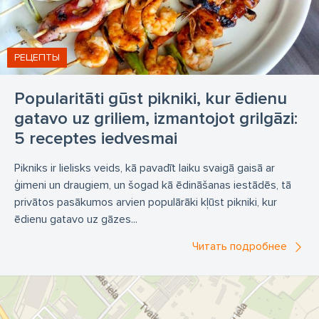
РЕЦЕПТЫ
Popularitāti gūst pikniki, kur ēdienu
gatavo uz griliem, izmantojot grilgāzi:
5 receptes iedvesmai
Pikniks ir lielisks veids, kā pavadīt laiku svaigā gaisā ar
ģimeni un draugiem, un šogad kā ēdināšanas iestādēs, tā
privātos pasākumos arvien populārāki kļūst pikniki, kur
ēdienu gatavo uz gāzes...
Читать подробнее