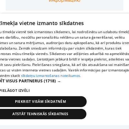
информацию
 tīmekļa vietne izmanto sīkdatnes
 tīmekļa vietnē tiek izmantotas sīkdatnes, lai nodrošinātu un uzlabotu tīmek
nes darbību., nosūtītu personalizētu reklāmu un satura ģenerēšanai, veiktu
āmas un satura mērījumus, auditorijas datu apkopošanu, kā arī produktu izst
zlabošanu. Zemāk sniedzam informāciju par visām sīkdatnēm, kuras tiek
ntotas mūsu tīmekļa vietnēs. Sīkdatnes var atšķirties atkarībā no apmeklētā
rneta vietnes sadaļas. Lietotājam jebkurā brīdī ir iespēja piekrist, atteikties va
īt savu piekrišanu. Piekrišanas sniegšana, kā arī tās atsaukšana vai mainīša
ecas uz visām interneta vietnes sadaļām. Vairāk informācijas par izmantotaj
atnēm skatīt
sīkdatņu izmantošanas noteikumos.
ĪT VISUS PARTNERUS
(1718) →
PIELĀGOT IZVĒLI
PIEKRIST VISĀM SĪKDATNĒM
ATSTĀT TEHNISKĀS SĪKDATNES
TEHNISKĀS/OBLIGĀTĀS
STATISTIKAS
MĒRĶĒŠANA