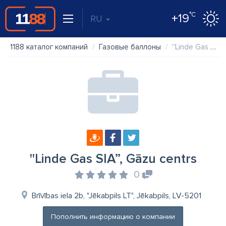
°C
+19
RU
1188 каталог компаний
Газовые баллоны
''Linde Gas SIA”, Gāzu centrs
''Linde Gas SIA”, Gāzu centrs
0
Brīvības iela 2b, "Jēkabpils LT", Jēkabpils, LV-5201
Пополнить информацию о компании