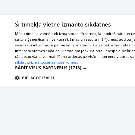
Šī tīmekļa vietne izmanto sīkdatnes
Mūsu tīmekļa vietnē tiek izmantotas sīkdatnes, lai nodrošinātu un u
satura ģenerēšanai, veiktu reklāmas un satura mērījumus, auditorij
sniedzam informāciju par visām sīkdatnēm, kuras tiek izmantotas mū
interneta vietnes sadaļas. Lietotājam jebkurā brīdī ir iespēja piekrist
tās atsaukšana vai mainīšana attiecas uz visām interneta vietnes s
sīkdatņu izmantošanas noteikumos.
RĀDĪT VISUS PARTNERUS
(1718) →
PIELĀGOT IZVĒLI
TEHNISKĀS/OBLIGĀTĀS
STATISTIKAS
M
Tehniskās/
Tehniskās/obligātās sīkdatnes nepieciešamas, lai lietotājs varētu brīvi apm
lietotājam nepieciešamo informāciju.
О нас
Предпр