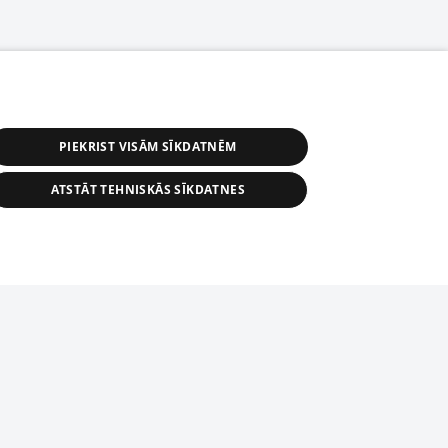
PIEKRIST VISĀM SĪKDATNĒM
ATSTĀT TEHNISKĀS SĪKDATNES
астичное распространение или
информации из баз данных 1188 в
строго запрещено. Также
tīmekļa vietne nevarēs pilnvērtīgi darboties un sniegt
автоматическое скачивание
Перепубликация любого материала,