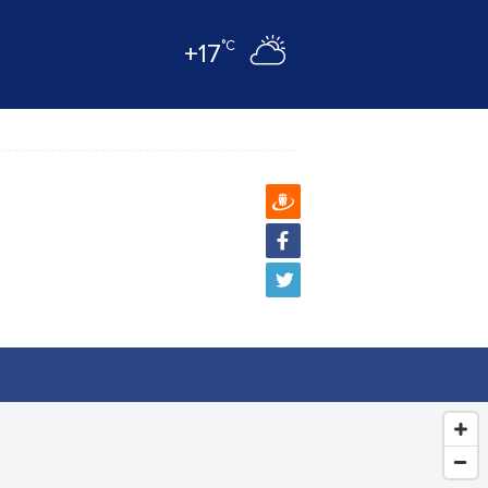
°C
+17