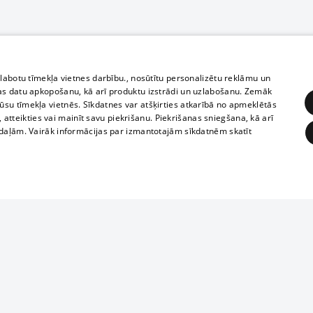
zlabotu tīmekļa vietnes darbību., nosūtītu personalizētu reklāmu un
as datu apkopošanu, kā arī produktu izstrādi un uzlabošanu. Zemāk
su tīmekļa vietnēs. Sīkdatnes var atšķirties atkarībā no apmeklētās
, atteikties vai mainīt savu piekrišanu. Piekrišanas sniegšana, kā arī
adaļām. Vairāk informācijas par izmantotajām sīkdatnēm skatīt
ĒRĶĒŠANA
FUNKCIONĀLĀS
NEKLASIFICĒTĀS
Полное или ч
obligātās
Statistikas
Mērķēšana
Funkcionālās
Neklasificētās
копирование 
любой форме 
eklēt un pārlūkot tīmekļa vietni un izmantot tās piedāvātās iespējas. Bez šīm sīkdatnēm 
запрещается 
иятия
В кинотеатрах
информации. 