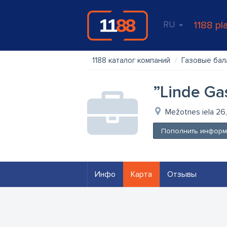
RU
1188 pl
1188 каталог компаний
Газовые ба
”Linde Gas
Mežotnes iela 26,
Пополнить информ
Инфо
Карта
Отзывы