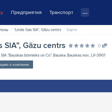
ay
Предприятия
Транспорт
ллоны
”Linde Gas SIA”, Gāzu centrs
Карта
 SIA”, Gāzu centrs
0
 SIA "Bauskas būvnieks un Co", Bauska, Bauskas nov., LV-3901
ацию о компании