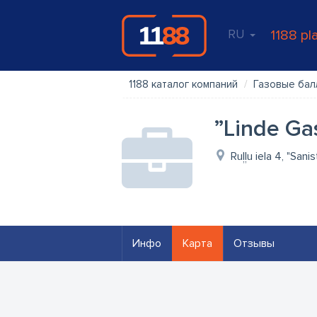
RU
1188 pl
1188 каталог компаний
Газовые ба
”Linde Gas
Ruļļu iela 4, "Sani
Инфо
Карта
Отзывы