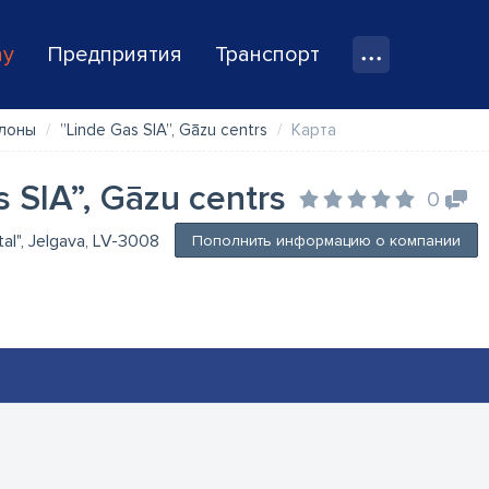
ay
Предприятия
Транспорт
ллоны
”Linde Gas SIA”, Gāzu centrs
Карта
 SIA”, Gāzu centrs
0
stal", Jelgava, LV-3008
Пополнить информацию о компании