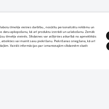
zlabotu tīmekļa vietnes darbību., nosūtītu personalizētu reklāmu un
as datu apkopošanu, kā arī produktu izstrādi un uzlabošanu. Zemāk
su tīmekļa vietnēs. Sīkdatnes var atšķirties atkarībā no apmeklētās
, atteikties vai mainīt savu piekrišanu. Piekrišanas sniegšana, kā arī
adaļām. Vairāk informācijas par izmantotajām sīkdatnēm skatīt
ĒRĶĒŠANA
FUNKCIONĀLĀS
NEKLASIFICĒTĀS
Полное или ч
obligātās
Statistikas
Mērķēšana
Funkcionālās
Neklasificētās
копирование 
любой форме 
eklēt un pārlūkot tīmekļa vietni un izmantot tās piedāvātās iespējas. Bez šīm sīkdatnēm 
запрещается 
иятия
В кинотеатрах
информации. 