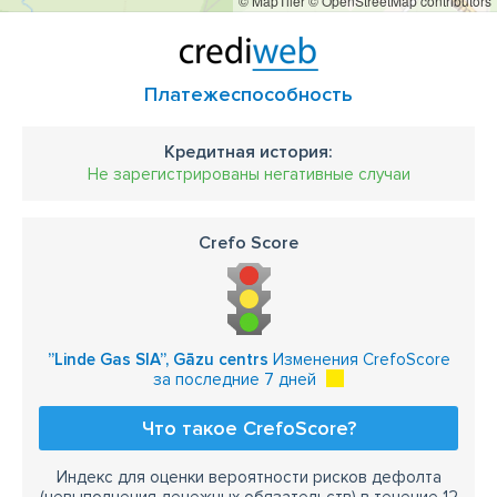
© MapTiler
© OpenStreetMap contributors
Платежеспособность
Кредитная история:
Не зарегистрированы негативные случаи
Crefo Score
”Linde Gas SIA”, Gāzu centrs
Изменения CrefoScore
за последние 7 дней
Что такое CrefoScore?
Индекс для оценки вероятности рисков дефолта