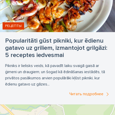
РЕЦЕПТЫ
Popularitāti gūst pikniki, kur ēdienu
gatavo uz griliem, izmantojot grilgāzi:
5 receptes iedvesmai
Pikniks ir lielisks veids, kā pavadīt laiku svaigā gaisā ar
ģimeni un draugiem, un šogad kā ēdināšanas iestādēs, tā
privātos pasākumos arvien populārāki kļūst pikniki, kur
ēdienu gatavo uz gāzes...
Читать подробнее