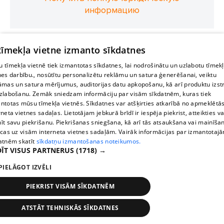
информацию
 tīmekļa vietne izmanto sīkdatnes
 tīmekļa vietnē tiek izmantotas sīkdatnes, lai nodrošinātu un uzlabotu tīmek
nes darbību., nosūtītu personalizētu reklāmu un satura ģenerēšanai, veiktu
āmas un satura mērījumus, auditorijas datu apkopošanu, kā arī produktu izst
zlabošanu. Zemāk sniedzam informāciju par visām sīkdatnēm, kuras tiek
ntotas mūsu tīmekļa vietnēs. Sīkdatnes var atšķirties atkarībā no apmeklētā
rneta vietnes sadaļas. Lietotājam jebkurā brīdī ir iespēja piekrist, atteikties va
īt savu piekrišanu. Piekrišanas sniegšana, kā arī tās atsaukšana vai mainīša
ecas uz visām interneta vietnes sadaļām. Vairāk informācijas par izmantotaj
atnēm skatīt
sīkdatņu izmantošanas noteikumos.
ĪT VISUS PARTNERUS
(1718) →
PIELĀGOT IZVĒLI
PIEKRIST VISĀM SĪKDATNĒM
ATSTĀT TEHNISKĀS SĪKDATNES