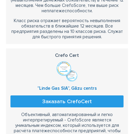
(невыполнения денежных обязательств) в течение 12
месяцев. Чем больше CrefoScore, тем выше риск
неплатежеспособности.
Класс риска отражает вероятность невыполнения
обязательств в ближайшие 12 месяцев. Все
предприятия разделены на 10 классов риска. Служат
для быстрого принятия решения.
Crefo Cert
”Linde Gas SIA”, Gāzu centrs
Заказать CrefoCert
Объективный, автоматизированный и легко
интерпретируемый - CrefoScore является
уникальным индексом, который используется для
расчёта платёжеспособности предприятий, чтобы