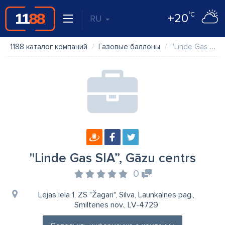
°C
+20
RU
1188 каталог компаний
Газовые баллоны
''Linde Gas SIA”, Gāzu centrs
''Linde Gas SIA”, Gāzu centrs
0
Lejas iela 1, ZS "Žagari", Silva, Launkalnes pag.,
Smiltenes nov., LV-4729