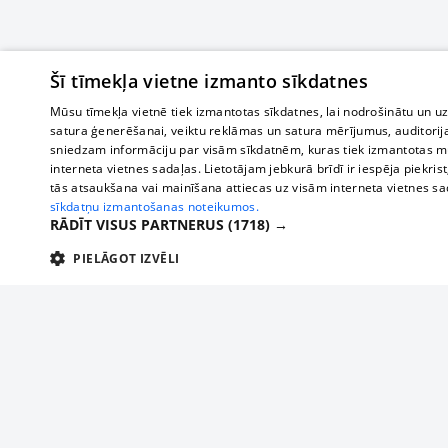
Šī tīmekļa vietne izmanto sīkdatnes
Mūsu tīmekļa vietnē tiek izmantotas sīkdatnes, lai nodrošinātu un u
satura ģenerēšanai, veiktu reklāmas un satura mērījumus, auditorij
sniedzam informāciju par visām sīkdatnēm, kuras tiek izmantotas mū
interneta vietnes sadaļas. Lietotājam jebkurā brīdī ir iespēja piekrist
tās atsaukšana vai mainīšana attiecas uz visām interneta vietnes s
sīkdatņu izmantošanas noteikumos.
RĀDĪT VISUS PARTNERUS
(1718) →
PIELĀGOT IZVĒLI
TEHNISKĀS/OBLIGĀTĀS
STATISTIKAS
M
Tehniskās/
Tehniskās/obligātās sīkdatnes nepieciešamas, lai lietotājs varētu brīvi apm
lietotājam nepieciešamo informāciju.
О нас
Предпр