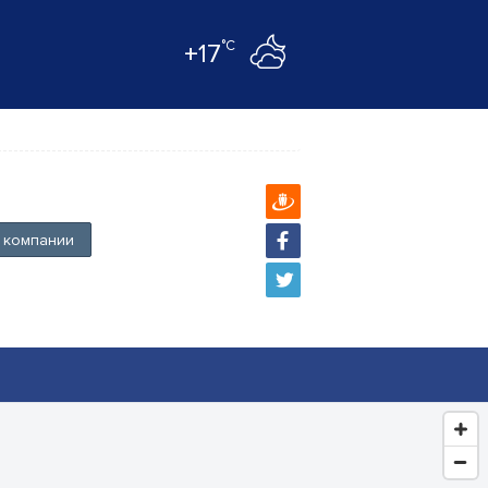
°C
+17
 компании