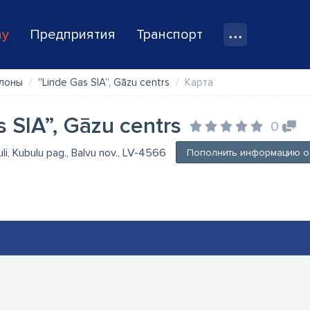
ay
Предприятия
Транспорт
ллоны
''Linde Gas SIA”, Gāzu centrs
Карта
s SIA”, Gāzu centrs
0
uli, Kubulu pag., Balvu nov., LV-4566
Пополнить информацию о