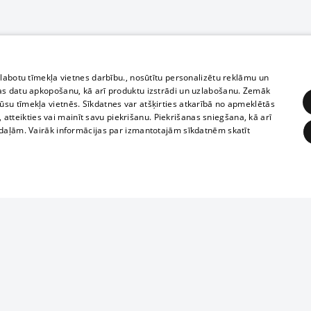
zlabotu tīmekļa vietnes darbību., nosūtītu personalizētu reklāmu un
as datu apkopošanu, kā arī produktu izstrādi un uzlabošanu. Zemāk
su tīmekļa vietnēs. Sīkdatnes var atšķirties atkarībā no apmeklētās
, atteikties vai mainīt savu piekrišanu. Piekrišanas sniegšana, kā arī
adaļām. Vairāk informācijas par izmantotajām sīkdatnēm skatīt
ĒRĶĒŠANA
FUNKCIONĀLĀS
NEKLASIFICĒTĀS
Полное или ч
obligātās
Statistikas
Mērķēšana
Funkcionālās
Neklasificētās
копирование 
любой форме 
eklēt un pārlūkot tīmekļa vietni un izmantot tās piedāvātās iespējas. Bez šīm sīkdatnēm 
запрещается 
иятия
В кинотеатрах
информации. 