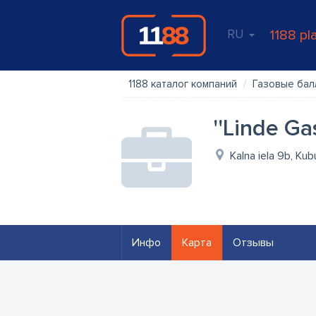
RU
1188 pl
1188 каталог компаний
Газовые ба
''Linde Ga
Kalna iela 9b, Kub
Инфо
Карта
Отзывы