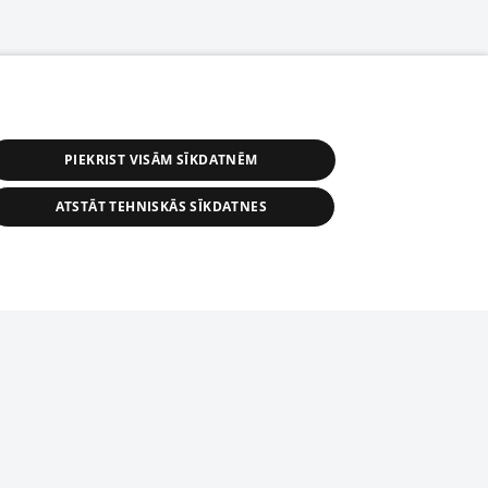
PIEKRIST VISĀM SĪKDATNĒM
ATSTĀT TEHNISKĀS SĪKDATNES
астичное распространение или
информации из баз данных 1188 в
строго запрещено. Также
tīmekļa vietne nevarēs pilnvērtīgi darboties un sniegt
автоматическое скачивание
Перепубликация любого материала,