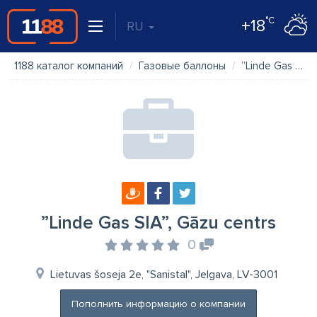
°C
+18
RU
1188 каталог компаний
Газовые баллоны
”Linde Gas SIA”, Gāzu centrs
”Linde Gas SIA”, Gāzu centrs
0
Lietuvas šoseja 2e, "Sanistal", Jelgava, LV-3001
Пополнить информацию о компании