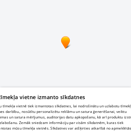
 tīmekļa vietne izmanto sīkdatnes
 tīmekļa vietnē tiek izmantotas sīkdatnes, lai nodrošinātu un uzlabotu tīmek
nes darbību., nosūtītu personalizētu reklāmu un satura ģenerēšanai, veiktu
āmas un satura mērījumus, auditorijas datu apkopošanu, kā arī produktu izst
zlabošanu. Zemāk sniedzam informāciju par visām sīkdatnēm, kuras tiek
ntotas mūsu tīmekļa vietnēs. Sīkdatnes var atšķirties atkarībā no apmeklētā