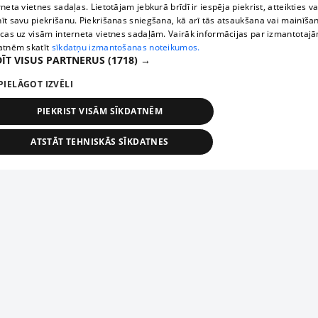
rneta vietnes sadaļas. Lietotājam jebkurā brīdī ir iespēja piekrist, atteikties va
īt savu piekrišanu. Piekrišanas sniegšana, kā arī tās atsaukšana vai mainīša
ecas uz visām interneta vietnes sadaļām. Vairāk informācijas par izmantotaj
atnēm skatīt
sīkdatņu izmantošanas noteikumos.
ĪT VISUS PARTNERUS
(1718) →
PIELĀGOT IZVĒLI
PIEKRIST VISĀM SĪKDATNĒM
ATSTĀT TEHNISKĀS SĪKDATNES
TEHNISKĀS/OBLIGĀTĀS
STATISTIKAS
MĒRĶĒŠANA
FUNKCIONĀLĀS
NEKLASIFICĒTĀS
ehniskās/obligātās
Statistikas
Mērķēšana
Funkcionālās
Neklasificēt
niskās/obligātās sīkdatnes nepieciešamas, lai lietotājs varētu brīvi apmeklēt un pārlūk
Добавь свое предприятие
ekļa vietni un izmantot tās piedāvātās iespējas. Bez šīm sīkdatnēm tīmekļa vietne neva
nvērtīgi darboties un sniegt lietotājam nepieciešamo informāciju.