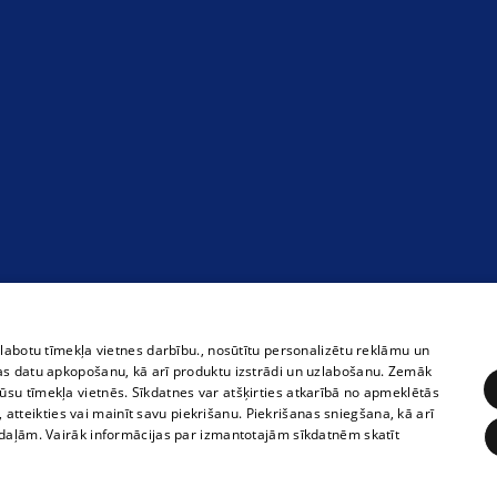
zlabotu tīmekļa vietnes darbību., nosūtītu personalizētu reklāmu un
as datu apkopošanu, kā arī produktu izstrādi un uzlabošanu. Zemāk
su tīmekļa vietnēs. Sīkdatnes var atšķirties atkarībā no apmeklētās
, atteikties vai mainīt savu piekrišanu. Piekrišanas sniegšana, kā arī
adaļām. Vairāk informācijas par izmantotajām sīkdatnēm skatīt