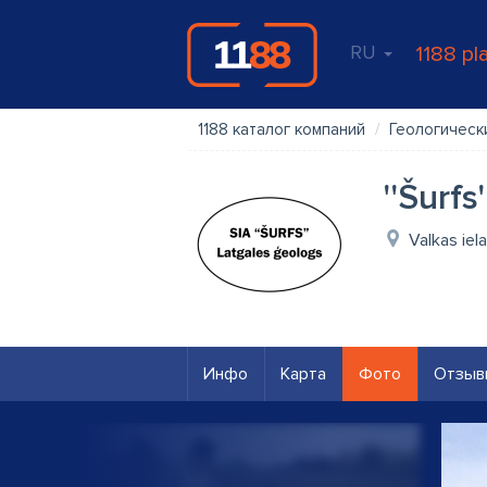
RU
1188 pl
1188 каталог компаний
Геологическ
''Šurfs
Valkas iel
Инфо
Карта
Фото
Отзыв