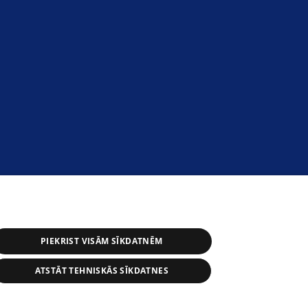
PIEKRIST VISĀM SĪKDATNĒM
ATSTĀT TEHNISKĀS SĪKDATNES