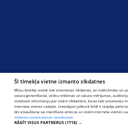
Šī tīmekļa vietne izmanto sīkdatnes
Mūsu tīmekļa vietnē tiek izmantotas sīkdatnes, lai nodrošinātu un u
satura ģenerēšanai, veiktu reklāmas un satura mērījumus, auditorij
sniedzam informāciju par visām sīkdatnēm, kuras tiek izmantotas mū
interneta vietnes sadaļas. Lietotājam jebkurā brīdī ir iespēja piekrist
tās atsaukšana vai mainīšana attiecas uz visām interneta vietnes s
sīkdatņu izmantošanas noteikumos.
RĀDĪT VISUS PARTNERUS
(1718) →