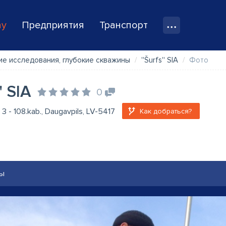
ay
Предприятия
Транспорт
ие исследования, глубокие скважины
''Šurfs'' SIA
Фото
'' SIA
0
a 3 - 108.kab., Daugavpils, LV-5417
Как добраться?
ы