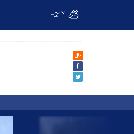
°C
+21