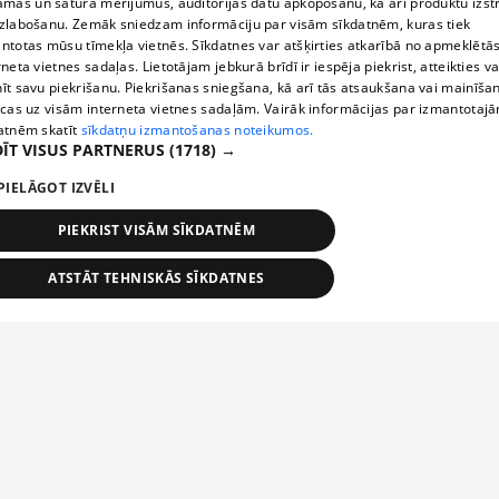
āmas un satura mērījumus, auditorijas datu apkopošanu, kā arī produktu izst
zlabošanu. Zemāk sniedzam informāciju par visām sīkdatnēm, kuras tiek
ntotas mūsu tīmekļa vietnēs. Sīkdatnes var atšķirties atkarībā no apmeklētā
rneta vietnes sadaļas. Lietotājam jebkurā brīdī ir iespēja piekrist, atteikties va
īt savu piekrišanu. Piekrišanas sniegšana, kā arī tās atsaukšana vai mainīša
ecas uz visām interneta vietnes sadaļām. Vairāk informācijas par izmantotaj
atnēm skatīt
sīkdatņu izmantošanas noteikumos.
ĪT VISUS PARTNERUS
(1718) →
PIELĀGOT IZVĒLI
PIEKRIST VISĀM SĪKDATNĒM
ATSTĀT TEHNISKĀS SĪKDATNES
TEHNISKĀS/OBLIGĀTĀS
STATISTIKAS
MĒRĶĒŠANA
FUNKCIONĀLĀS
NEKLASIFICĒTĀS
ehniskās/obligātās
Statistikas
Mērķēšana
Funkcionālās
Neklasificēt