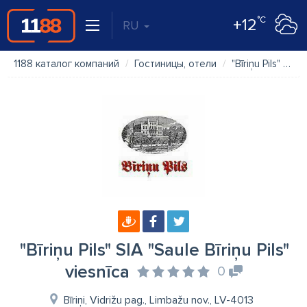
°C
+12
RU
1188 каталог компаний
Гостиницы, отели
"Bīriņu Pils" SIA "Saule Bīriņu Pils" viesnīca
"Bīriņu Pils" SIA "Saule Bīriņu Pils"
viesnīca
0
Bīriņi, Vidrižu pag., Limbažu nov., LV-4013