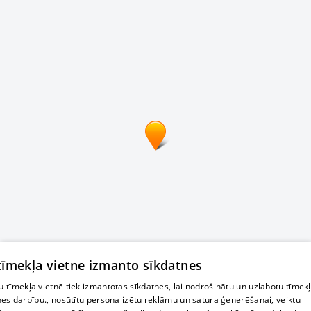
 tīmekļa vietne izmanto sīkdatnes
 tīmekļa vietnē tiek izmantotas sīkdatnes, lai nodrošinātu un uzlabotu tīmek
nes darbību., nosūtītu personalizētu reklāmu un satura ģenerēšanai, veiktu