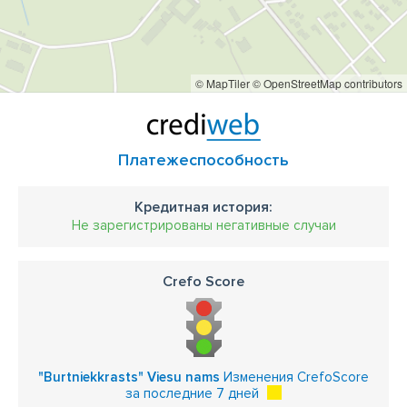
© MapTiler
© OpenStreetMap contributors
Платежеспособность
Кредитная история:
Не зарегистрированы негативные случаи
Crefo Score
"Burtniekkrasts" Viesu nams
Изменения CrefoScore
за последние 7 дней