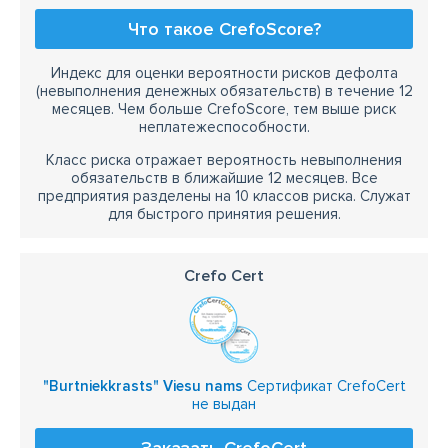
Что такое CrefoScore?
Индекс для оценки вероятности рисков дефолта
(невыполнения денежных обязательств) в течение 12
месяцев. Чем больше CrefoScore, тем выше риск
неплатежеспособности.
Класс риска отражает вероятность невыполнения
обязательств в ближайшие 12 месяцев. Все
предприятия разделены на 10 классов риска. Служат
для быстрого принятия решения.
Crefo Cert
"Burtniekkrasts" Viesu nams
Сертификат CrefoCert
не выдан