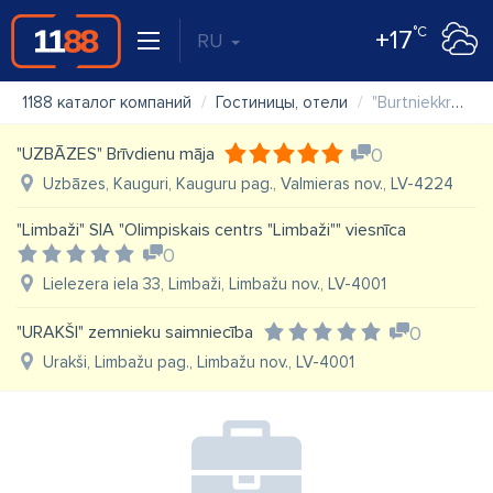
°C
+17
RU
1188 каталог компаний
Гостиницы, отели
"Burtniekkrasts" Viesu nams
"UZBĀZES" Brīvdienu māja
0
Uzbāzes, Kauguri, Kauguru pag., Valmieras nov., LV-4224
"Limbaži" SIA "Olimpiskais centrs "Limbaži"" viesnīca
0
Lielezera iela 33, Limbaži, Limbažu nov., LV-4001
"URAKŠI" zemnieku saimniecība
0
Urakši, Limbažu pag., Limbažu nov., LV-4001