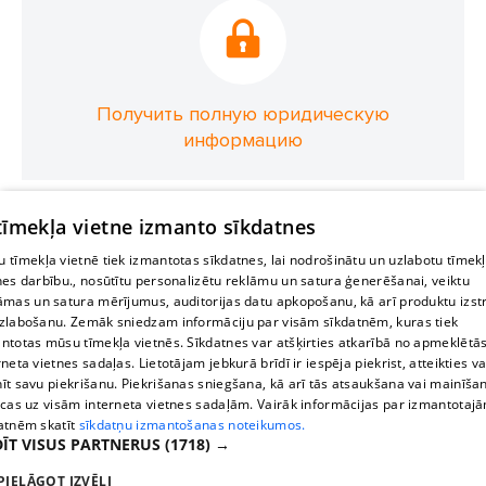
Получить полную юридическую
информацию
 tīmekļa vietne izmanto sīkdatnes
 tīmekļa vietnē tiek izmantotas sīkdatnes, lai nodrošinātu un uzlabotu tīmek
nes darbību., nosūtītu personalizētu reklāmu un satura ģenerēšanai, veiktu
āmas un satura mērījumus, auditorijas datu apkopošanu, kā arī produktu izst
zlabošanu. Zemāk sniedzam informāciju par visām sīkdatnēm, kuras tiek
ntotas mūsu tīmekļa vietnēs. Sīkdatnes var atšķirties atkarībā no apmeklētā
rneta vietnes sadaļas. Lietotājam jebkurā brīdī ir iespēja piekrist, atteikties va
īt savu piekrišanu. Piekrišanas sniegšana, kā arī tās atsaukšana vai mainīša
ecas uz visām interneta vietnes sadaļām. Vairāk informācijas par izmantotaj
atnēm skatīt
sīkdatņu izmantošanas noteikumos.
ĪT VISUS PARTNERUS
(1718) →
PIELĀGOT IZVĒLI