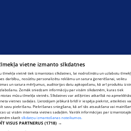
Гостиница в Мадоне
 tīmekļa vietne izmanto sīkdatnes
 tīmekļa vietnē tiek izmantotas sīkdatnes, lai nodrošinātu un uzlabotu tīmek
nes darbību., nosūtītu personalizētu reklāmu un satura ģenerēšanai, veiktu
āmas un satura mērījumus, auditorijas datu apkopošanu, kā arī produktu izst
zlabošanu. Zemāk sniedzam informāciju par visām sīkdatnēm, kuras tiek
ntotas mūsu tīmekļa vietnēs. Sīkdatnes var atšķirties atkarībā no apmeklētā
rneta vietnes sadaļas. Lietotājam jebkurā brīdī ir iespēja piekrist, atteikties va
īt savu piekrišanu. Piekrišanas sniegšana, kā arī tās atsaukšana vai mainīša
ecas uz visām interneta vietnes sadaļām. Vairāk informācijas par izmantotaj
atnēm skatīt
sīkdatņu izmantošanas noteikumos.
ĪT VISUS PARTNERUS
(1718) →