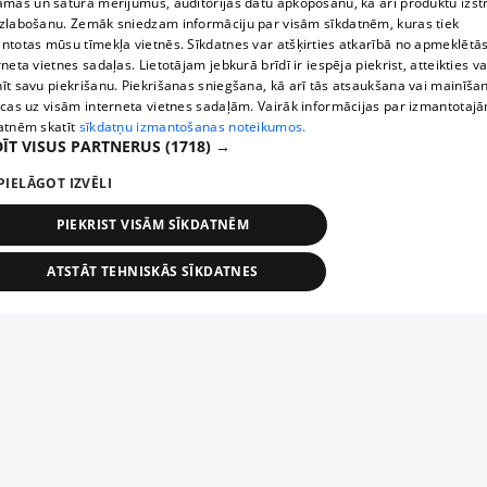
āmas un satura mērījumus, auditorijas datu apkopošanu, kā arī produktu izst
zlabošanu. Zemāk sniedzam informāciju par visām sīkdatnēm, kuras tiek
ntotas mūsu tīmekļa vietnēs. Sīkdatnes var atšķirties atkarībā no apmeklētā
rneta vietnes sadaļas. Lietotājam jebkurā brīdī ir iespēja piekrist, atteikties va
īt savu piekrišanu. Piekrišanas sniegšana, kā arī tās atsaukšana vai mainīša
ecas uz visām interneta vietnes sadaļām. Vairāk informācijas par izmantotaj
atnēm skatīt
sīkdatņu izmantošanas noteikumos.
ĪT VISUS PARTNERUS
(1718) →
PIELĀGOT IZVĒLI
PIEKRIST VISĀM SĪKDATNĒM
ATSTĀT TEHNISKĀS SĪKDATNES
TEHNISKĀS/OBLIGĀTĀS
STATISTIKAS
MĒRĶĒŠANA
FUNKCIONĀLĀS
NEKLASIFICĒTĀS
ehniskās/obligātās
Statistikas
Mērķēšana
Funkcionālās
Neklasificēt