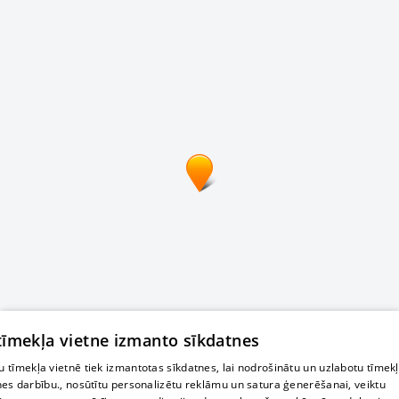
 tīmekļa vietne izmanto sīkdatnes
 tīmekļa vietnē tiek izmantotas sīkdatnes, lai nodrošinātu un uzlabotu tīmek
nes darbību., nosūtītu personalizētu reklāmu un satura ģenerēšanai, veiktu