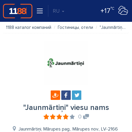
°C
+17
RU
1188 каталог компаний
Гостиницы, отели
"Jaunmārtiņi" viesu nams
"Jaunmārtiņi" viesu nams
0
Jaunmārtiņi, Mārupes pag., Mārupes nov., LV-2166