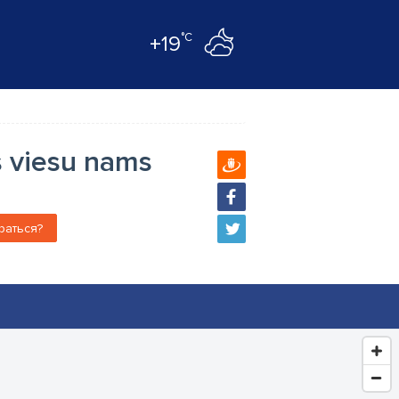
°C
+19
s viesu nams
раться?