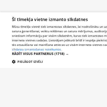
Šī tīmekļa vietne izmanto sīkdatnes
Mūsu tīmekļa vietnē tiek izmantotas sīkdatnes, lai nodrošinātu un u
satura ģenerēšanai, veiktu reklāmas un satura mērījumus, auditorij
sniedzam informāciju par visām sīkdatnēm, kuras tiek izmantotas mū
interneta vietnes sadaļas. Lietotājam jebkurā brīdī ir iespēja piekrist
tās atsaukšana vai mainīšana attiecas uz visām interneta vietnes s
sīkdatņu izmantošanas noteikumos.
RĀDĪT VISUS PARTNERUS
(1718) →
PIELĀGOT IZVĒLI
TEHNISKĀS/OBLIGĀTĀS
STATISTIKAS
M
Tehniskās/
Tehniskās/obligātās sīkdatnes nepieciešamas, lai lietotājs varētu brīvi apm
lietotājam nepieciešamo informāciju.
О нас
Предпр