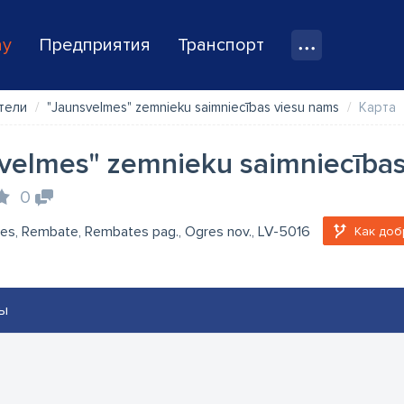
ay
Предприятия
Транспорт
тели
"Jaunsvelmes" zemnieku saimniecības viesu nams
Карта
velmes" zemnieku saimniecība
0
es, Rembate, Rembates pag., Ogres nov., LV-5016
Как доб
ы