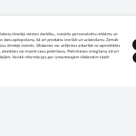
zlabotu tīmekļa vietnes darbību., nosūtītu personalizētu reklāmu un
as datu apkopošanu, kā arī produktu izstrādi un uzlabošanu. Zemāk
su tīmekļa vietnēs. Sīkdatnes var atšķirties atkarībā no apmeklētās
, atteikties vai mainīt savu piekrišanu. Piekrišanas sniegšana, kā arī
adaļām. Vairāk informācijas par izmantotajām sīkdatnēm skatīt
ĒRĶĒŠANA
FUNKCIONĀLĀS
NEKLASIFICĒTĀS
Полное или ч
obligātās
Statistikas
Mērķēšana
Funkcionālās
Neklasificētās
копирование 
любой форме 
eklēt un pārlūkot tīmekļa vietni un izmantot tās piedāvātās iespējas. Bez šīm sīkdatnēm 
запрещается 
иятия
В кинотеатрах
информации. 