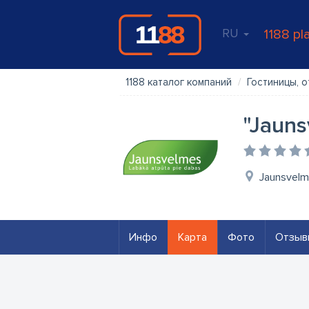
RU
1188 pl
1188 каталог компаний
Гостиницы, о
"Jauns
Jaunsvelm
Инфо
Карта
Фото
Отзыв