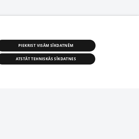
PIEKRIST VISĀM SĪKDATNĒM
ATSTĀT TEHNISKĀS SĪKDATNES
астичное распространение или
информации из баз данных 1188 в
строго запрещено. Также
tīmekļa vietne nevarēs pilnvērtīgi darboties un sniegt
автоматическое скачивание
Перепубликация любого материала,