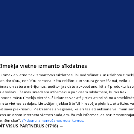
отель
 tīmekļa vietne izmanto sīkdatnes
 tīmekļa vietnē tiek izmantotas sīkdatnes, lai nodrošinātu un uzlabotu tīmek
nes darbību., nosūtītu personalizētu reklāmu un satura ģenerēšanai, veiktu
āmas un satura mērījumus, auditorijas datu apkopošanu, kā arī produktu izst
zlabošanu. Zemāk sniedzam informāciju par visām sīkdatnēm, kuras tiek
ntotas mūsu tīmekļa vietnēs. Sīkdatnes var atšķirties atkarībā no apmeklētā
rneta vietnes sadaļas. Lietotājam jebkurā brīdī ir iespēja piekrist, atteikties va
īt savu piekrišanu. Piekrišanas sniegšana, kā arī tās atsaukšana vai mainīša
ecas uz visām interneta vietnes sadaļām. Vairāk informācijas par izmantotaj
atnēm skatīt
sīkdatņu izmantošanas noteikumos.
ĪT VISUS PARTNERUS
(1718) →