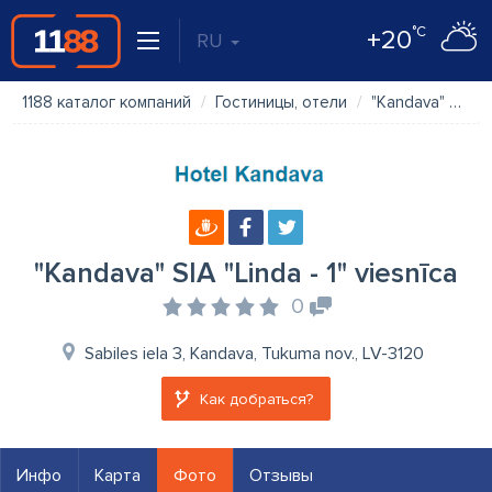
°C
+20
RU
1188 каталог компаний
Гостиницы, отели
"Kandava" SIA "Linda - 1" viesnīca
"Kandava" SIA "Linda - 1" viesnīca
0
Sabiles iela 3, Kandava, Tukuma nov., LV-3120
Как добраться?
Инфо
Карта
Фото
Отзывы