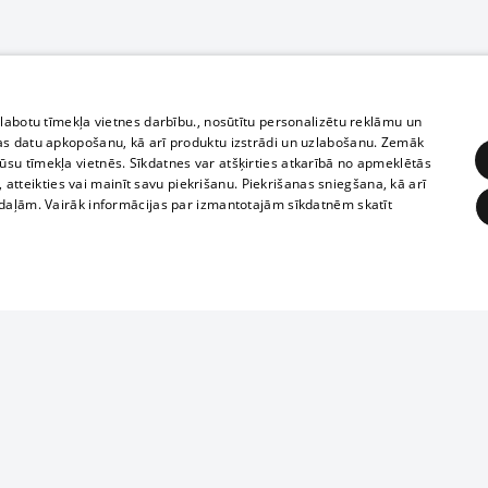
zlabotu tīmekļa vietnes darbību., nosūtītu personalizētu reklāmu un
as datu apkopošanu, kā arī produktu izstrādi un uzlabošanu. Zemāk
su tīmekļa vietnēs. Sīkdatnes var atšķirties atkarībā no apmeklētās
, atteikties vai mainīt savu piekrišanu. Piekrišanas sniegšana, kā arī
adaļām. Vairāk informācijas par izmantotajām sīkdatnēm skatīt
ĒRĶĒŠANA
FUNKCIONĀLĀS
NEKLASIFICĒTĀS
Полное или ч
obligātās
Statistikas
Mērķēšana
Funkcionālās
Neklasificētās
копирование 
любой форме 
eklēt un pārlūkot tīmekļa vietni un izmantot tās piedāvātās iespējas. Bez šīm sīkdatnēm 
запрещается 
иятия
В кинотеатрах
информации. 