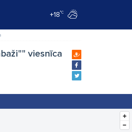
°C
+18
а
baži"" viesnīca