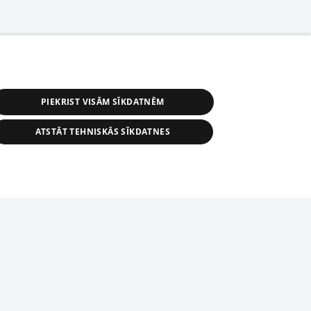
PIEKRIST VISĀM SĪKDATNĒM
ATSTĀT TEHNISKĀS SĪKDATNES
астичное распространение или
информации из баз данных 1188 в
строго запрещено. Также
tīmekļa vietne nevarēs pilnvērtīgi darboties un sniegt
автоматическое скачивание
Перепубликация любого материала,