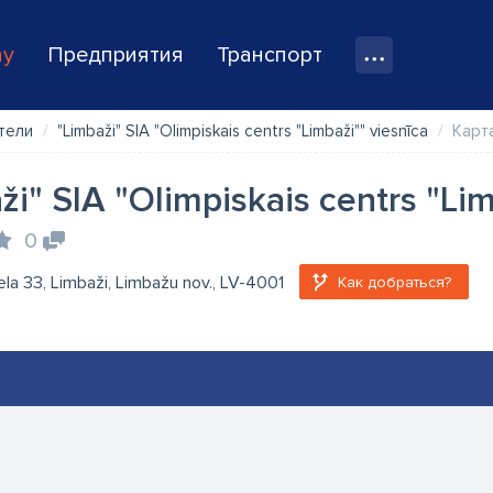
ay
Предприятия
Транспорт
тели
"Limbaži" SIA "Olimpiskais centrs "Limbaži"" viesnīca
Карт
ži" SIA "Olimpiskais centrs "Lim
0
iela 33, Limbaži, Limbažu nov., LV-4001
Как добраться?