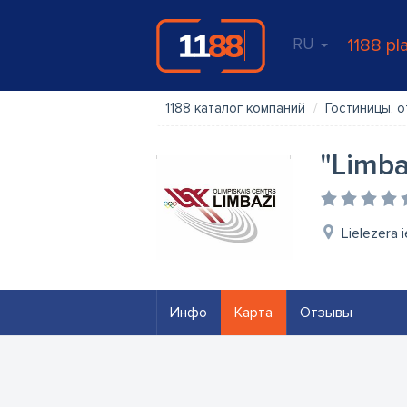
RU
1188 pl
1188 каталог компаний
Гостиницы, о
"Limba
Lielezera 
Инфо
Карта
Отзывы