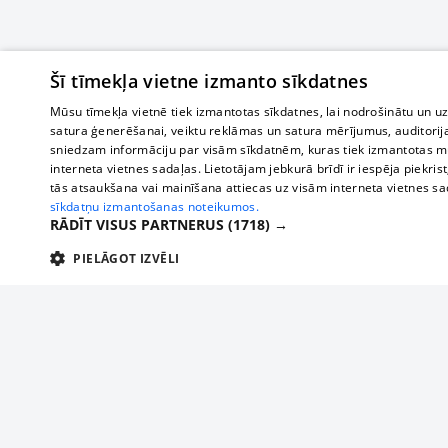
Šī tīmekļa vietne izmanto sīkdatnes
Mūsu tīmekļa vietnē tiek izmantotas sīkdatnes, lai nodrošinātu un u
satura ģenerēšanai, veiktu reklāmas un satura mērījumus, auditorij
sniedzam informāciju par visām sīkdatnēm, kuras tiek izmantotas mū
interneta vietnes sadaļas. Lietotājam jebkurā brīdī ir iespēja piekrist
tās atsaukšana vai mainīšana attiecas uz visām interneta vietnes s
sīkdatņu izmantošanas noteikumos.
RĀDĪT VISUS PARTNERUS
(1718) →
PIELĀGOT IZVĒLI
TEHNISKĀS/OBLIGĀTĀS
STATISTIKAS
M
Tehniskās/
Tehniskās/obligātās sīkdatnes nepieciešamas, lai lietotājs varētu brīvi apm
lietotājam nepieciešamo informāciju.
О нас
Предпр